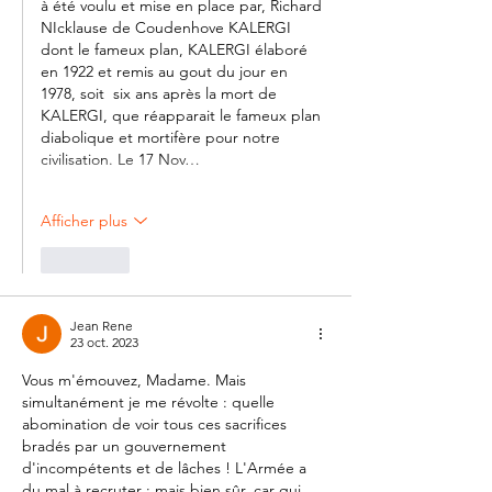
à été voulu et mise en place par, Richard 
NIcklause de Coudenhove KALERGI 
dont le fameux plan, KALERGI élaboré 
en 1922 et remis au gout du jour en 
1978, soit  six ans après la mort de 
KALERGI, que réapparait le fameux plan 
diabolique et mortifère pour notre 
civilisation. Le 17 Nov…
Afficher plus
J'aime
Jean Rene
23 oct. 2023
Vous m'émouvez, Madame. Mais 
simultanément je me révolte : quelle 
abomination de voir tous ces sacrifices 
bradés par un gouvernement 
d'incompétents et de lâches ! L'Armée a 
du mal à recruter ; mais bien sûr, car qui 