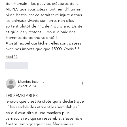
de l'Humain ! les pauvres créatures de la 
NUPES que vous citez n'ont rien d'humain, 
ni de bestial car ce serait faire injure à tous 
les animaux vivants sur Terre. non elles 
sortent plutôt de "l'Enfer" du grand Dante 
et qu'elles y restent ... pour la paix des 
Hommes de bonne volonté ! 
# petit rappel qui fâche : elles sont payées 
avec nos impôts quelque 15000,-/mois !!!
Modifié
J'aime
Membre inconnu
23 oct. 2023
LES SEMBLABLES.
je crois que c'est Aristote qui a déclaré que 
: "les semblables attirent les semblables" ! 
ce qui veut dire d'une manière plus 
vernaculaire : qui se ressemble, s'assemble 
! votre témoignage chère Madame est 