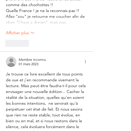
comme des chochottes !!
Quelle France ! je ne la reconnais pas !!
Allez "zou" je retourne me coucher afin de 
rêver "I have a dream", mais pas…
Afficher plus
J'aime
Membre inconnu
01 mars 2023
Je trouve ce livre excellent de tous points 
de vue et j'en recommande vivement la 
lecture. Mais peut-être faudra-t-il pour cela 
envisager une nouvelle édition... Cacher la 
réalité de la situation, quelles qu'en soient 
les bonnes intentions,  ne servirait qu'à 
perpétuer cet état de fait. Et nous savons 
que rien ne reste stable, tout évolue, en 
bien ou en mal, et si nous restons dans le 
silence, cela évoluera forcément dans le 