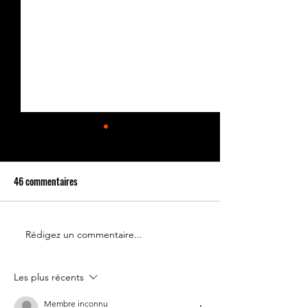
46 commentaires
Rédigez un commentaire...
Le 14 juillet doit rester une
Partenariat Place d
fête nationale !
Votre France
Les plus récents
Membre inconnu