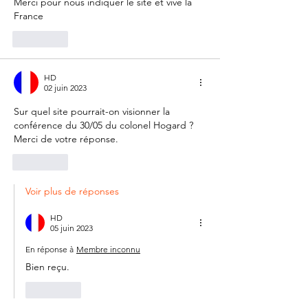
Merci pour nous indiquer le site et vive la 
France  
J'aime
HD
02 juin 2023
Sur quel site pourrait-on visionner la 
conférence du 30/05 du colonel Hogard ? 
Merci de votre réponse. 
J'aime
Voir plus de réponses
HD
05 juin 2023
En réponse à
Membre inconnu
Bien reçu.
J'aime