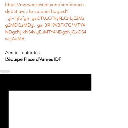
https://my.weezevent.com/conference-
debat-avec-le-colonel-hogard?
_gl=1jfofgh_gaOTUzOTkyNzQ1LjE2Mz
g2MDQzMDg._ga_39H9VBFX7G*MTY4
NDgzNjIxNS4xLjEuMTY4NDgzNjQxOS4
wLjAuMA..
Amitiés patriotes
L’équipe Place d’Armes IDF
Voir tout
Posts récents