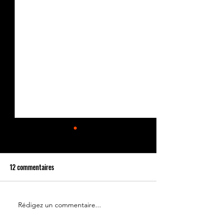
12 commentaires
Sans Soucy
Sans Soucy (suite...)
Rédigez un commentaire...