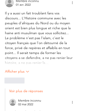
Membre inconnu
01 avr. 2022
Il y a aussi un fait troublant fans vos 
discours... L'Histoire commune avec les 
peuples d'afriques du Nord ou du moyen 
orient est bien plus longue et riche que la 
haine anti musulman que vous sollicitez... 
Le problème n'est pas l'islam, c'est le 
citoyen français que l'on détourné de la 
force, privé de repères et affaiblis en tout 
point... Il serait temps de former les 
citoyens a se defendre, a ne pas renier leur 
histoire, a ne pas renier la…
Afficher plus
J'aime
Voir plus de réponses
Membre inconnu
02 mai 2022