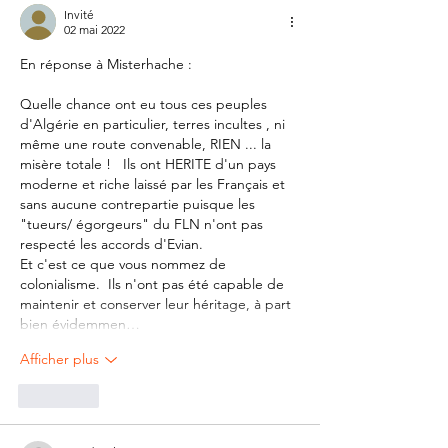
Invité
02 mai 2022
En réponse à Misterhache :
Quelle chance ont eu tous ces peuples 
d'Algérie en particulier, terres incultes , ni 
même une route convenable, RIEN ... la 
misère totale !   Ils ont HERITE d'un pays 
moderne et riche laissé par les Français et 
sans aucune contrepartie puisque les 
"tueurs/ égorgeurs" du FLN n'ont pas 
respecté les accords d'Evian.
Et c'est ce que vous nommez de 
colonialisme.  Ils n'ont pas été capable de 
maintenir et conserver leur héritage, à part 
bien évidemmen…
Afficher plus
J'aime