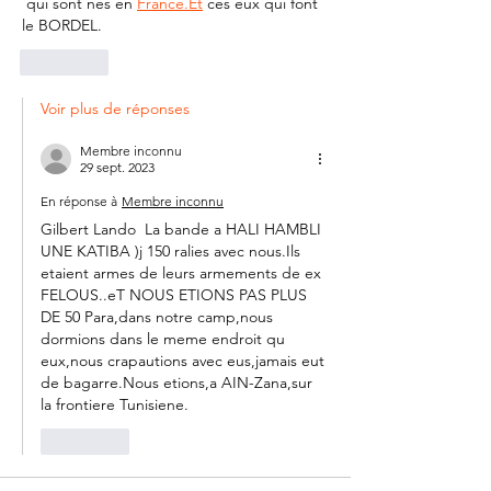
 qui sont nes en 
France.Et
 ces eux qui font 
le BORDEL.
J'aime
Voir plus de réponses
Membre inconnu
29 sept. 2023
En réponse à
Membre inconnu
Gilbert Lando  La bande a HALI HAMBLI 
UNE KATIBA )j 150 ralies avec nous.Ils 
etaient armes de leurs armements de ex 
FELOUS..eT NOUS ETIONS PAS PLUS 
DE 50 Para,dans notre camp,nous 
dormions dans le meme endroit qu 
eux,nous crapautions avec eus,jamais eut 
de bagarre.Nous etions,a AIN-Zana,sur 
la frontiere Tunisiene.
J'aime