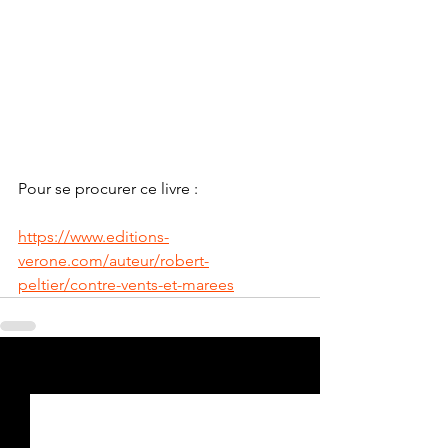
Pour se procurer ce livre :
https://www.editions-
verone.com/auteur/robert-
peltier/contre-vents-et-marees
Voir tout
Posts récents