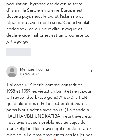
population. Byzance est devenue terre 
d'Islam, la Serbie en pleine Europe est 
devenu pays musulman, et l'islam ne se 
répand pas avec des bisous. Chehd youlah 
nedebhek  ce qui veut dire invoque et 
déclare que mahomet est un prophète ou 
je t'égorge.
J'aime
Membre inconnu
03 mai 2022
J ai connu l Algerie comme conscrit.en 
1958 et 1959,les vieux( chibani) etaient pour 
la France  des brave gens( A part( le FLN ) 
qui etaient des criminelle.J etait dans les 
paras.Nous avions avec nous  ( La bande a 
HALI HAMBLI UNE KATIBA )j etait avec eux 
nous avion aucun problemes,au sujet de 
leurs religion.Des braves qui c etaient ralier 
avec nous.Le gros problemes ces les jeunes 