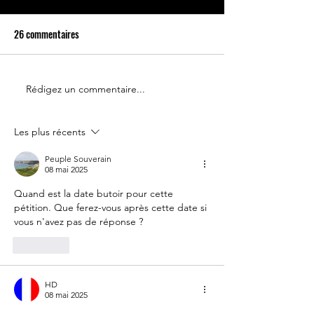
26 commentaires
Rédigez un commentaire...
Le 14 juillet doit rester une
Partenariat Place d
fête nationale !
Votre France
Les plus récents
Peuple Souverain
08 mai 2025
Quand est la date butoir pour cette 
pétition. Que ferez-vous après cette date si 
vous n'avez pas de réponse ?
J'aime
HD
08 mai 2025