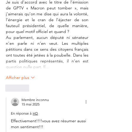
Je suis d’accord avec le titre de l’émission 
de GPTV « Macron peut tomber », mais 
j’aimerais qu’on me dise qui aura la volonté, 
l’énergie et le cran de l’éjecter de son 
fauteuil présidentiel, de quelle manière, 
pour quel motif officiel et quand ?
Au parlement, aucun député ni sénateur 
n’en parle ni n’en veut. Les multiples 
pétitions dans ce sens des citoyens français 
ont toutes été jetées à la poubelle. Dans les 
partis politiques représentés, il n’en est 
question nulle part. Il…
Afficher plus
J'aime
Membre inconnu
15 mai 2025
En réponse à
HD
Effectivement!!!!vous avez résumer aussi 
mon sentiment!!!