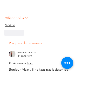
Afficher plus
Modifié
J'aime
Voir plus de réponses
ericalex.alexis
11 mai 2024
En réponse à
Alain
Bonjour Alain , il ne faut pas baisser les 
bras , ce n'est pas bon . Au contraire , il 
faut s'occuper , trouver des occupations 
. Oui je suis privilégier , mais ce n'est pas 
toujours tout beau tout rose . Sinon un 
havre de paix sans les islamistes . Sauf 
que je reste vigilant , "je l'explique dans 
mon entourage" , Heureusement que 