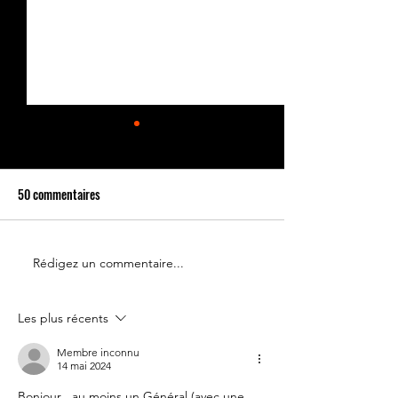
50 commentaires
Rédigez un commentaire...
Le 14 juillet doit rester une
Partenariat Place d
fête nationale !
Votre France
Les plus récents
Membre inconnu
14 mai 2024
Bonjour , au moins un Général (avec une 