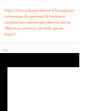
https://lavoixdugendarme.fr/lengagean
t-message-du-general-2s-bertrand-
cavallier-aux-eleves-gendarmes-de-la-
54eme-promotion-de-tulle-garde-
bayol/
Voir tout
Posts récents