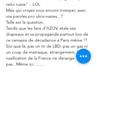
celui russe" ...LOL
Mais qui croyez vous encore tromper, avec 
vos paroles pro ukro-nazies...?
Telle est la question.
Tandis que les fans d'AZOV, étale ses 
drapeaux et sa propagande partout lors de 
ce ramassis de décadence à Paris même !?
Sûr que là, pas un tir de LBD, pas un gaz ni 
un coup de matraque, étrangement, la 
nazification de la France ne dérange 
pas...Même ici.........
J'aime
J P
26 sept. 2022
Les EU/RU/OTAN/UE ne sont pas plus 
intéressés par la vie des Ukrainiens que par 
celle des Arméniens. L'Ukraine est un 
champs de bataille d'une guerre décidée 
de longue date par les EU contre la 