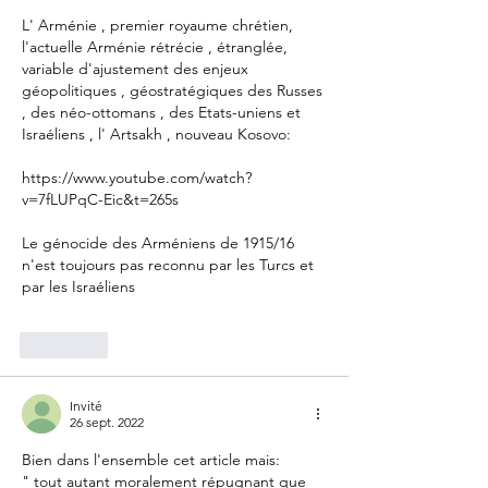
L' Arménie , premier royaume chrétien, 
l'actuelle Arménie rétrécie , étranglée,  
variable d'ajustement des enjeux 
géopolitiques , géostratégiques des Russes 
, des néo-ottomans , des Etats-uniens et 
Israéliens , l' Artsakh , nouveau Kosovo:
https://www.youtube.com/watch?
v=7fLUPqC-Eic&t=265s
Le génocide des Arméniens de 1915/16 
n'est toujours pas reconnu par les Turcs et 
par les Israéliens
J'aime
Invité
26 sept. 2022
Bien dans l'ensemble cet article mais:
" tout autant moralement répugnant que 