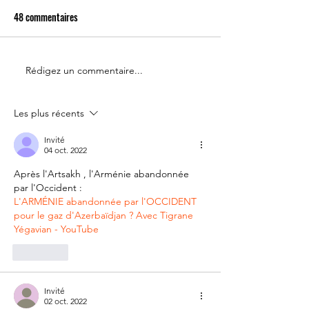
48 commentaires
Rédigez un commentaire...
Le 14 juillet doit rester une
Partenariat Place d
fête nationale !
Votre France
Les plus récents
Invité
04 oct. 2022
Après l'Artsakh , l'Arménie abandonnée 
par l'Occident :
L'ARMÉNIE abandonnée par l'OCCIDENT 
pour le gaz d'Azerbaïdjan ? Avec Tigrane 
Yégavian - YouTube
J'aime
Invité
02 oct. 2022