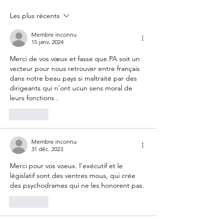
fête nationale !
Votre France
Les plus récents
Membre inconnu
15 janv. 2024
Merci de vos vœux et fasse que PA soit un 
vecteur pour nous retrouver entre français 
dans notre beau pays si maltraité par des 
dirigeants qui n'ont ucun sens moral de 
leurs fonctions .
J'aime
Membre inconnu
31 déc. 2023
Merci pour vos voeux. l'exécutif et le 
législatif sont des ventres mous, qui crée 
des psychodrames qui ne les honorent pas. 
J'aime