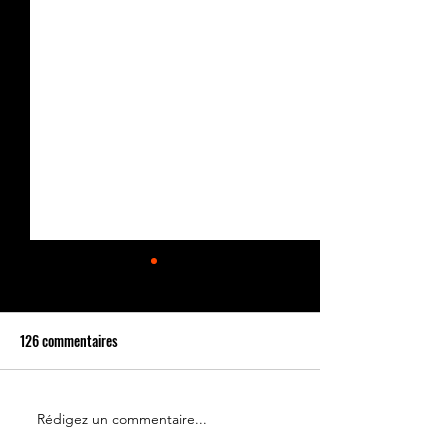
126 commentaires
Rédigez un commentaire...
Le 14 juillet doit rester une
Partenariat Place d