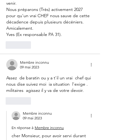
venir.
Nous préparons (Très) activement 2027 
pour qu'un vrai CHEF nous sauve de cette 
décadence depuis plusieurs décéniers.
Amicalement.
Yves (Ex responsable PA 31).
J'aime
Membre inconnu
09 mai 2023
Assez  de baratin ou y a t'il un vrai  chef qui 
nous dise suivez moi  ia situation  l'exige . 
militaires  agissez il y va de votre devoir.
J'aime
Membre inconnu
09 mai 2023
En réponse à
Membre inconnu
cher Monsieur, pour avoir servi durant 