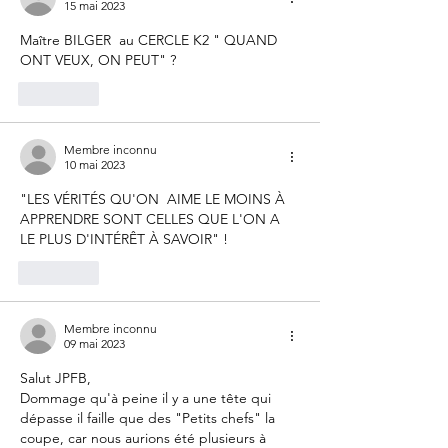
15 mai 2023
Maître BILGER  au CERCLE K2 " QUAND 
ONT VEUX, ON PEUT" ?
J'aime
Membre inconnu
10 mai 2023
"LES VÉRITÉS QU'ON  AIME LE MOINS À 
APPRENDRE SONT CELLES QUE L'ON A 
LE PLUS D'INTÉRÊT À SAVOIR" !
J'aime
Membre inconnu
09 mai 2023
Salut JPFB,
Dommage qu'à peine il y a une tête qui 
dépasse il faille que des "Petits chefs" la 
coupe, car nous aurions été plusieurs à 