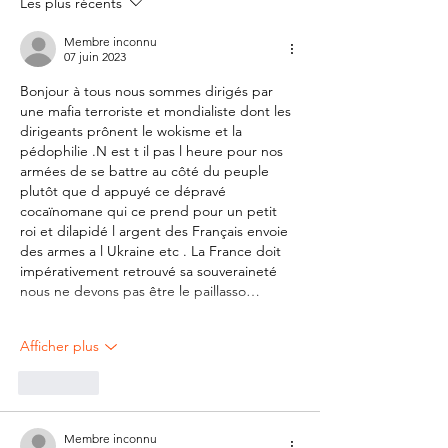
Les plus récents
Membre inconnu
07 juin 2023
Bonjour à tous nous sommes dirigés par 
une mafia terroriste et mondialiste dont les 
dirigeants prônent le wokisme et la 
pédophilie .N est t il pas l heure pour nos 
armées de se battre au côté du peuple 
plutôt que d appuyé ce dépravé  
cocaïnomane qui ce prend pour un petit 
roi et dilapidé l argent des Français envoie 
des armes a l Ukraine etc . La France doit 
impérativement retrouvé sa souveraineté 
nous ne devons pas être le paillasso…
Afficher plus
J'aime
Membre inconnu