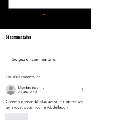
61 commentaires
Rédigez un commentaire...
Le 14 juillet doit rester une
Partenariat Place d
fête nationale !
Votre France
Les plus récents
Membre inconnu
23 janv. 2023
Comme demandé plus avant, a-t-on trouvé 
un avocat pour Hocine Abdellaoui? 
J'aime