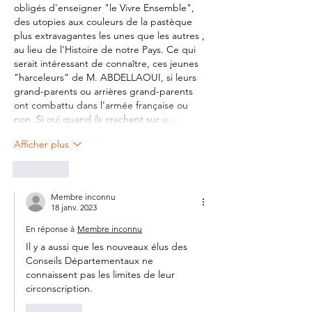
obligés d'enseigner "le Vivre Ensemble", 
des utopies aux couleurs de la pastèque 
plus extravagantes les unes que les autres , 
au lieu de l'Histoire de notre Pays. Ce qui 
serait intéressant de connaître, ces jeunes 
"harceleurs" de M. ABDELLAOUI, si leurs 
grand-parents ou arrières grand-parents 
ont combattu dans l'armée française ou 
non. Si oui quand ils crachent sur u…
Afficher plus
J'aime
Membre inconnu
18 janv. 2023
En réponse à
Membre inconnu
Il y a aussi que les nouveaux élus des 
Conseils Départementaux ne 
connaissent pas les limites de leur 
circonscription.
J'aime