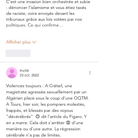
C'est une invasion bien orchestrée et subie 
: dénoncer l'islamisme et vous étiez taxés 
de raciste, voire envoyés devant les 
tribunaux grâce aux lois votées par nos 
politiques. Ce qui confirme…
Afficher plus
J'aime
Invité
23 oct. 2022
Violences toujours : A Créteil, une 
magistrate agressée sexuellement par un 
Algérien placé sous le coup d'une OQTM. 
A Tours, hier soir, les pompiers molestés, 
frappés, et blessés par des voyous 
"décérébrés"  🙃 dit l'article du Figaro. Y 
en a marre. Cela doit s'arrêter 😡 d'une 
manière ou d'une autre. La régression 
cérébrale n'a pas de limites.