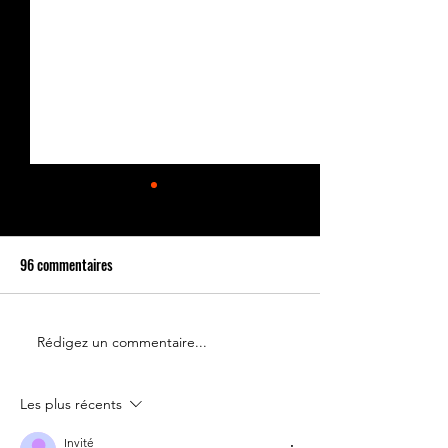
96 commentaires
Rédigez un commentaire...
Le 14 juillet doit rester une
Partenariat Place d
fête nationale !
Votre France
Les plus récents
Invité