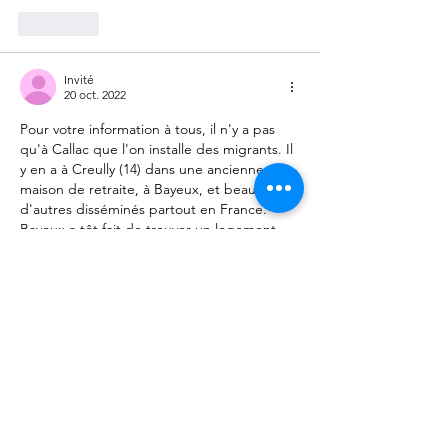
J'aime
Invité
20 oct. 2022
Pour votre information à tous, il n'y a pas 
qu'à Callac que l'on installe des migrants. Il 
y en a à Creully (14) dans une ancienne 
maison de retraite, à Bayeux, et beaucoup 
d'autres disséminés partout en France. 
Bayeux a tôt fait de trouver un logement, 
un poste dans la Presse pour des Afghans, 
qui bien sûr, ont remporté une distinction 
début octobre, au Prix des Reporters de 
Guerre à Bayeux. Ceci dit, beaucoup de 
reporters sont tués pour vouloir…
Afficher plus
J'aime