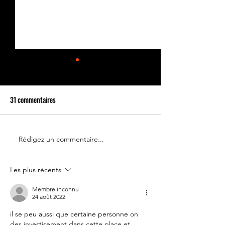
31 commentaires
Rédigez un commentaire...
Le 14 juillet doit rester une
Partenariat Place d
fête nationale !
Votre France
Les plus récents
Membre inconnu
24 août 2022
il se peu aussi que certaine personne on 
des investisement dans cette place et 