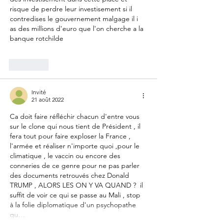
risque de perdre leur investisement si il 
contredises le gouvernement malgage il i 
as des millions d'euro que l'on cherche a la 
banque rotchilde 
J'aime
Invité
21 août 2022
Ca doit faire réfléchir chacun d'entre vous 
sur le clone qui nous tient de Président , il 
fera tout pour faire exploser la France , 
l'armée et réaliser n'importe quoi ,pour le 
climatique , le vaccin ou encore des 
conneries de ce genre pour ne pas parler 
des documents retrouvés chez Donald 
TRUMP , ALORS LES ON Y VA QUAND ?  il 
suffit de voir ce qui se passe au Mali , stop 
à la folie diplomatique d'un psychopathe 
qu…