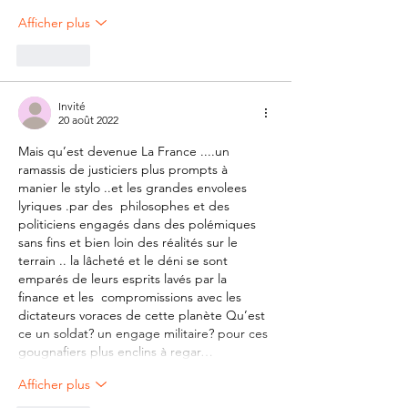
Afficher plus
J'aime
Invité
20 août 2022
Mais qu’est devenue La France ....un 
ramassis de justiciers plus prompts à 
manier le stylo ..et les grandes envolees 
lyriques .par des  philosophes et des 
politiciens engagés dans des polémiques  
sans fins et bien loin des réalités sur le 
terrain .. la lâcheté et le déni se sont 
emparés de leurs esprits lavés par la 
finance et les  compromissions avec les 
dictateurs voraces de cette planète Qu’est 
ce un soldat? un engage militaire? pour ces 
gougnafiers plus enclins à regar…
Afficher plus