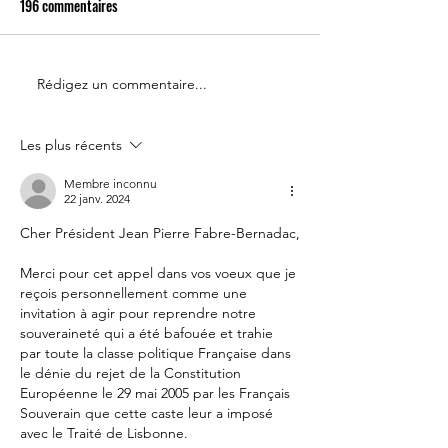
196 commentaires
Rédigez un commentaire...
Le 14 juillet doit rester une
Partenariat Place d
fête nationale !
Votre France
Les plus récents
Membre inconnu
22 janv. 2024
Cher Président Jean Pierre Fabre-Bernadac,
Merci pour cet appel dans vos voeux que je 
reçois personnellement comme une 
invitation à agir pour reprendre notre 
souveraineté qui a été bafouée et trahie 
par toute la classe politique Française dans 
le dénie du rejet de la Constitution 
Européenne le 29 mai 2005 par les Français 
Souverain que cette caste leur a imposé 
avec le Traité de Lisbonne.