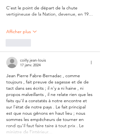
C'est le point de départ de la chute 
vertigineuse de la Nation, devenue, en 19…
Afficher plus
J'aime
coilly.jean-louis
17 janv. 2024
Jean Pierre Fabre-Bernadac , comme 
toujours , fait preuve de sagesse et de de 
tact dans ses écrits ; il n'y a ni haine , ni 
propos malveillants , il ne relate rien que les 
faits qu'il a constatés à notre encontre et 
sur l'état de notre pays . Le fait principal 
est que nous gênons en haut lieu ; nous 
sommes les empêcheurs de tourner en 
rond qu'il faut faire taire à tout prix . Le 
ministre de l'intérieur…