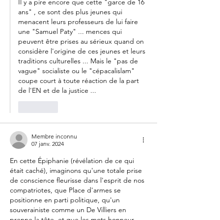
Il y a pire encore que cette "garce de 16 
ans" , ce sont des plus jeunes qui 
menacent leurs professeurs de lui faire 
une "Samuel Paty" ... mences qui 
peuvent être prises au sérieux quand on 
considère l'origine de ces jeunes et leurs 
traditions culturelles ... Mais le "pas de 
vague" socialiste ou le "cépacalislam" 
coupe court à toute réaction de la part 
de l'EN et de la justice ...  
J'aime
Membre inconnu
07 janv. 2024
En cette Épiphanie (révélation de ce qui 
était caché), imaginons qu'une totale prise 
de conscience fleurisse dans l'esprit de nos 
compatriotes, que Place d'armes se 
positionne en parti politique, qu'un 
souverainiste comme un De Villiers en 
prenne la tête, et que les mots honneur, 