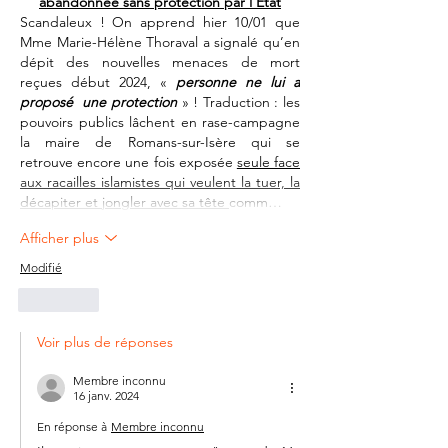
abandonnée sans protection par l’Etat
Scandaleux ! On apprend hier 10/01 que 
Mme Marie-Hélène Thoraval a signalé qu’en 
dépit des nouvelles menaces de mort 
reçues début 2024, « 
personne ne lui a 
proposé  une protection
 » ! Traduction : les 
pouvoirs publics lâchent en rase-campagne 
la maire de Romans-sur-Isère qui se 
retrouve encore une fois exposée 
seule face 
aux racailles islamistes qui veulent la tuer, la 
décapiter et jongler avec sa tête 
comm…
Afficher plus
Modifié
J'aime
Voir plus de réponses
Membre inconnu
16 janv. 2024
En réponse à
Membre inconnu