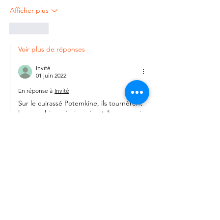
Afficher plus
J'aime
Voir plus de réponses
Invité
01 juin 2022
En réponse à
Invité
Sur le cuirassé Potemkine, ils tournèrent 
leur carabine, ainsi punirent-ils ceux qui 
voulaient donner la mort. 
Et sans vouloir indisposer les militaires 
qui me liront : dommage que les piou-
pious en 1914-1918 ne l'aient pas fait car 
vous parlez des milliardaires qui se 
distraient avec des soldats de plomb en 
chair et en os, ils ne font que reproduire 
ce qui s'est fait il y a maintenant plus 
d'un siècle. À la question : " alors mon 
général, cette guerre…