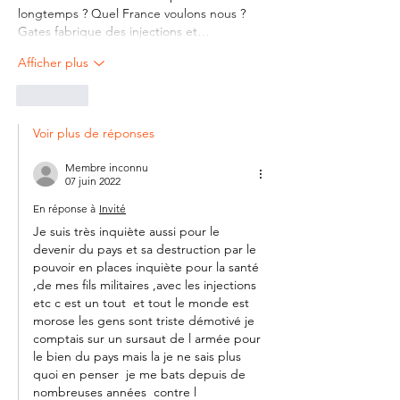
longtemps ? Quel France voulons nous ? 
Gates fabrique des injections et…
Afficher plus
J'aime
Voir plus de réponses
Membre inconnu
07 juin 2022
En réponse à
Invité
Je suis très inquiète aussi pour le 
devenir du pays et sa destruction par le 
pouvoir en places inquiète pour la santé 
,de mes fils militaires ,avec les injections 
etc c est un tout  et tout le monde est 
morose les gens sont triste démotivé je 
comptais sur un sursaut de l armée pour 
le bien du pays mais la je ne sais plus 
quoi en penser  je me bats depuis de 
nombreuses années  contre l 