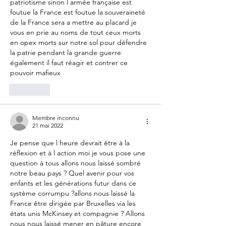
patriotisme sinon l armée française est 
foutue la France est foutue la souveraineté 
de la France sera a mettre au placard je 
vous en prie au noms de tout ceux morts 
en opex morts sur notre sol pour défendre 
la patrie pendant la grande guerre 
également il faut réagir et contrer ce 
pouvoir mafieux
J'aime
Membre inconnu
21 mai 2022
Je pense que l heure devrait être à la 
réflexion et à l action moi je vous pose une 
question à tous allons nous laissé sombré 
notre beau pays ? Quel avenir pour vos 
enfants et les générations futur dans ce 
système corrumpu ?allons nous laissé la 
France être dirigée par Bruxelles via les 
états unis McKinsey et compagnie ? Allons 
nous nous laissé mener en pâture encore 