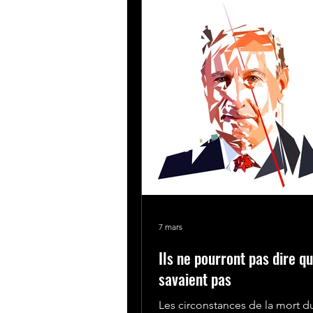
La place au féminin
ACTION
7 mars
Ils ne pourront pas dire qu
savaient pas
Les circonstances de la mort d