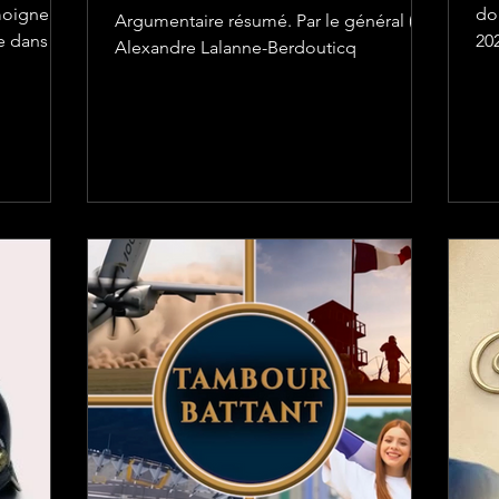
jour.
émoignent
do
Argumentaire résumé. Par le général (2S)
e dans
20
Alexandre Lalanne-Berdouticq
nées en
ment
itiques
ons
it de droit
que pas
,
yens car
la loi