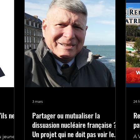
S EN RÉGIONS
ACTIONS-IDF
Il est ouvert en premier aux retraités car leur expressio
plus elle n'est pas soumise au devoir de réserve.
3 mars
24 f
'ils ne
Partager ou mutualiser la
Re
dissuasion nucléaire française ?
pa
Un projet qui ne doit pas voir le
u jeune
A 