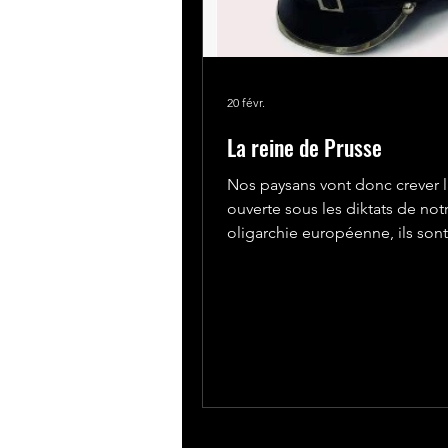
20 févr.
La reine de Prusse
Nos paysans vont donc crever 
ouverte sous les diktats de not
oligarchie européenne, ils sont « de trop
» dans cette Europe mondialisée
donc les liquider comme on do
liquider les nations. On ne veut
qu’une seule tête, celle de l’a
économique numérisé, enregis
fiché, consommateur silencieu
n’achètera plus rien mais sera l
vie depuis sa naissance et mê