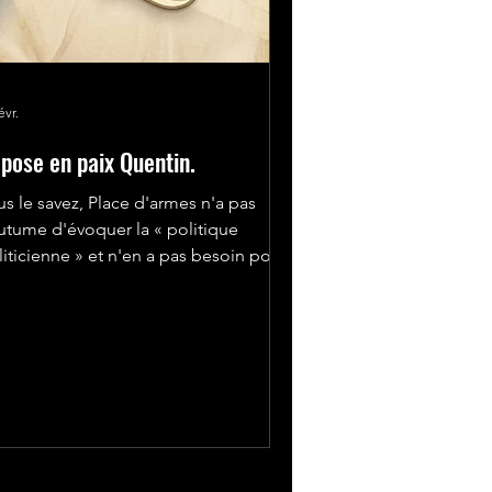
évr.
pose en paix Quentin.
us le savez, Place d'armes n'a pas
utume d'évoquer la « politique
liticienne » et n'en a pas besoin pour
 positionner. Mais comment est-il
sible de faire un billet sur le meurtre
 Quentin sans évoquer le bouillon
nculture à l'origine de cette tragédie ?
ma Hassan, La Jeune garde, Raphael
chenault (dit Arnaud) et son collabo-
eur, Jean-Luc Mélenchon, LFI,... ce
massis de sous-culture uni sous la