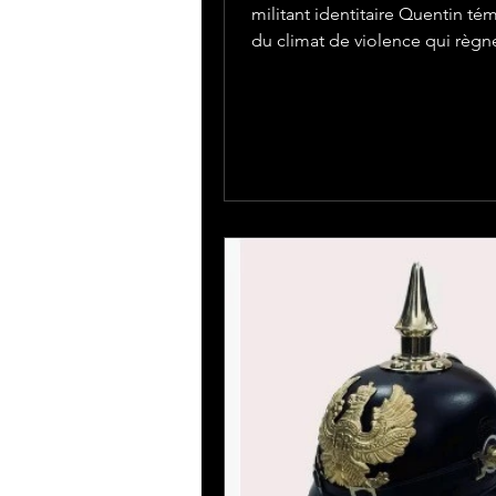
militant identitaire Quentin t
du climat de violence qui règn
notre pays depuis bien des an
raison notamment du renonce
coupable de nos dirigeants pol
d'assurer pleinement les missi
régaliennes de l'Etat. Un Etat d
qui ne respecte pas et n'appli
l'état de droit est un Etat faible
incapable de protéger ses cito
impuissant à imposer l'ordre et 
pourtant seuls principes gar