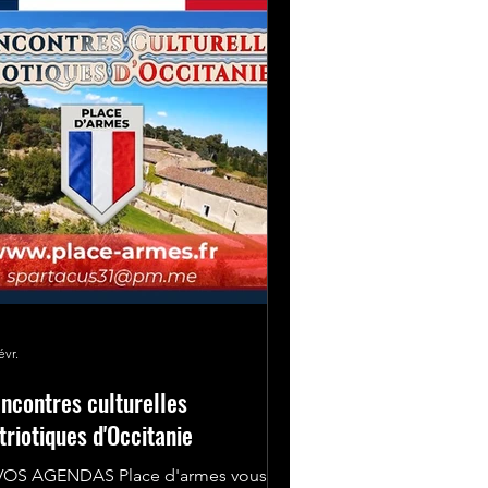
n est libre et souvent incisive, de
évr.
ncontres culturelles
triotiques d'Occitanie
VOS AGENDAS Place d'armes vous