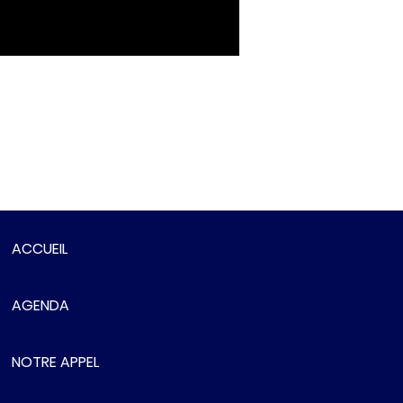
nnière rouge vif du sang que les aînés
 ces « gens »
uvent par leurs positions prendre le
à même de nous fédérer, au-delà des
ACCUEIL
AGENDA
NOTRE APPEL