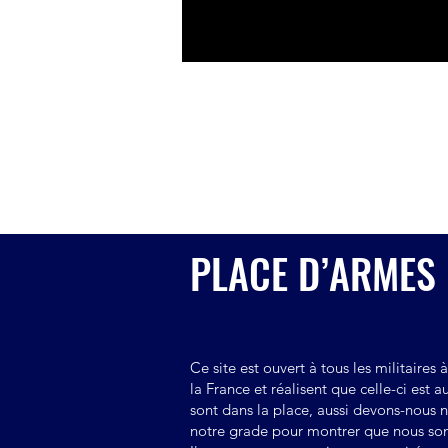
jusqu’après sa mort. Plus de pr
de voiture, juste des locataire
Il est ouvert enfin aux réservistes qu
pouls de notre pays face aux forces tox
En conclusion ce site a deux buts :
- créer une fraternité d'arme d'entrai
- peser de tout son poids pour que les
clivages politiques, pour préserver not
PLACE D’ARMES
Ce site est ouvert à tous les militaires 
la France et réalisent que celle-ci est
sont dans la place, aussi devons-nous 
notre grade pour montrer que nous so