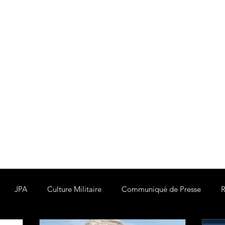
JPA
Culture Militaire
Communiqué de Presse
R
Ce site est ouvert à tous les militaires à la retraite, d'
France et réalisent que celle-ci est au bord du gouffre.
la place, aussi devons-nous nous regrouper quelle qu
pour montrer que nous sommes mobilisés pour défendre