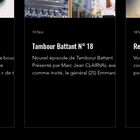
19 févr.
18 f
Tambour Battant N° 18
Re
la bouche
Nouvel épisode de Tambour Battant
Vo
re
Présenté par Marc Jean CLAIRVAL avec
co
comme invité, le général (2S) Emmanuel
po
, il faut
de RICHOUFFTZ, vice-président de
se
it
Place d'armes.
pos
 voir
de
gent
d'i
trés,
Ri
x qui
Ar
ocataire à
rat
me
ra