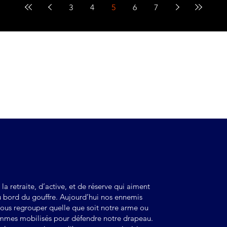
opriétaire
ba
3
4
5
6
7
de
i ayant fait le choix de conserver un pied dans le cadre militaire pe
iques qui l'assaillent.
de et de camaraderie
 valeurs inculquées par l'Armée : Honneur Patrie et Fidélité, soient 
re nation.
à la retraite, d’active, et de réserve qui aiment
 au bord du gouffre. Aujourd’hui nos ennemis
nous regrouper quelle que soit notre arme ou
mmes mobilisés pour défendre notre drapeau.