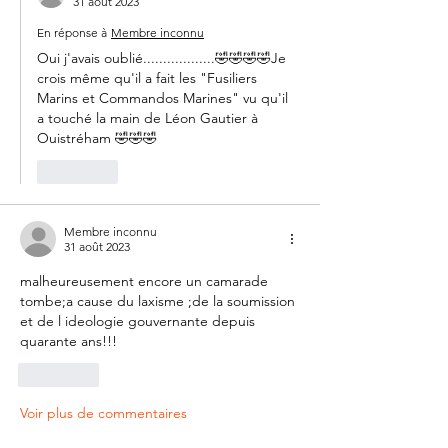
31 août 2023
En réponse à
Membre inconnu
Oui j'avais oublié..................🤣🤣🤣🤣Je 
crois même qu'il a fait les "Fusiliers 
Marins et Commandos Marines" vu qu'il 
a touché la main de Léon Gautier à 
Ouistréham 🤣🤣🤣
J'aime
Membre inconnu
31 août 2023
malheureusement encore un camarade 
tombe;a cause du laxisme ;de la soumission 
et de l ideologie gouvernante depuis 
quarante ans!!!
J'aime
Voir plus de commentaires