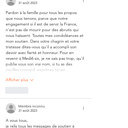
31 août 2023
Pardon à la famille pour tous les propos 
que nous tenons, parce que notre 
engagement si il est de servir la France, 
n'est pas de mourir pour des abrutis qui 
nous haïssent. Toutes mes condoléances et 
mon soutien. Dans votre chagrin et votre 
tristesse dites-vous qu'il a accompli son 
devoir avec fierté et honneur. Pour en 
revenir à Medi6 six, je ne sais pas trop, qu'il 
publie sous son vrai nom, si tu as des 
couilles connard, exprimes toi en…
Afficher plus
J'aime
Membre inconnu
31 août 2023
A vous tous, 
je relis tous les messages de soutien à 