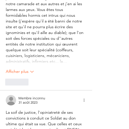
notre camarade et aux autres et j'en ai les 
larmes aux yeux. Vous êtes tous 
formidables hormis cet intrus qui nous 
insulte (j'espère qu'il a été banni de notre 
site et qu'il ne pourra plus écrire des 
ignominies et qu'il aille au diable); que l'on 
soit des forces spéciales ou d''autres 
entités de notre institution qui œuvrent 
quelque soit leur spécialité (coiffeurs, 
cuisiniers, logisticiens, mécaniciens, 
administratifs, infirmiers etc... la…
Afficher plus
J'aime
Membre inconnu
31 août 2023
La soif de justice, l'opiniatreté de ses 
convictions à conduit ce Soldat au don 
ultime qui était sa vue. Que celles et ceux 