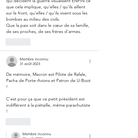
qui décident la guerre visualisent ENFIN ce 
que cela implique, qu'elles / qu'ils aillent 
sur le front, qu'elles / qu'ils vivent sous les 
bombes au milieu des civils.
Que la paix soit dans le cœur de sa famille, 
de ses proches, de ses frères d'armes.
J'aime
Membre inconnu
31 août 2023
De mémoire, Macron est Pilote de Rafale, 
Pacha de Porte-Avions et Patron de U-Boot 
!
C'est pour ça que ce petit président est 
indifférent à la piétaille, même parachutiste 
!
J'aime
Membre inconnu