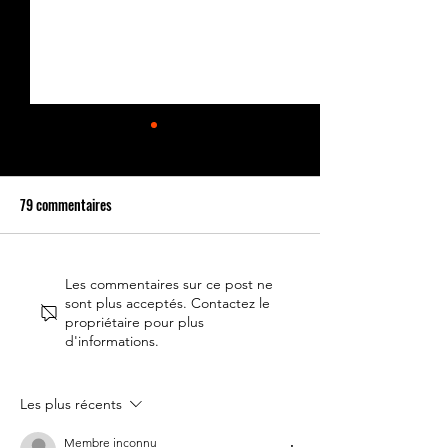
79 commentaires
Retour du 14 juillet
Le 14 juillet doit r
Les commentaires sur ce post ne
sont plus acceptés. Contactez le
fête nationale !
propriétaire pour plus
d'informations.
Les plus récents
Membre inconnu