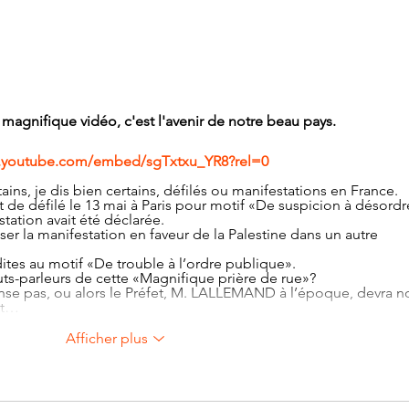
magnifique vidéo, c'est l'avenir de notre beau pays.
youtube.com/embed/sgTxtxu_YR8?rel=0
ins, je dis bien certains, défilés ou manifestations en France.
t de défilé le 13 mai à Paris pour motif «De suspicion à désordr
tation avait été déclarée.
er la manifestation en faveur de la Palestine dans un autre 
ites au motif «De trouble à l’ordre publique».
auts-parleurs de cette «Magnifique prière de rue»?
pense pas, ou alors le Préfet, M. LALLEMAND à l’époque, devra n
ect…
Afficher plus