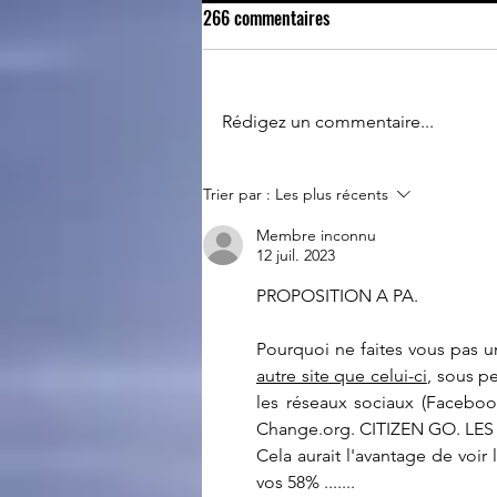
266 commentaires
Retour du 14 juillet
Rédigez un commentaire...
Trier par :
Les plus récents
Membre inconnu
12 juil. 2023
PROPOSITION A PA.
Pourquoi ne faites vous pas un
autre site que celui-ci
, sous pe
les réseaux sociaux (Facebook
Change.org. CITIZEN GO. LE
Cela aurait l'avantage de voir
vos 58% .......