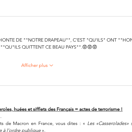
ONT HONTE DE ""NOTRE DRAPEAU"", C'EST "QU'ILS" ONT ""HO
 ""QU"ILS QUITTENT CE BEAU PAYS"".😡😡😡
Afficher plus
roles, huées et sifflets des Français = actes de terrorisme !
. 
ts de Macron en France, vous dites : « 
Les «Casserolades» s
e à l’ordre publique 
».