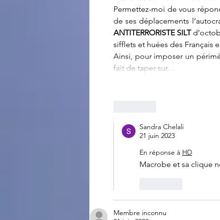
Permettez-moi de vous répond
de ses déplacements l’autocra
ANTITERRORISTE SILT
 d’octob
sifflets et huées des Français e
Ainsi, pour imposer un périmèt
fait de taper sur…
J'aime
Sandra Chelali
21 juin 2023
En réponse à
HD
Macrobe et sa clique ne
J'aime
Membre inconnu