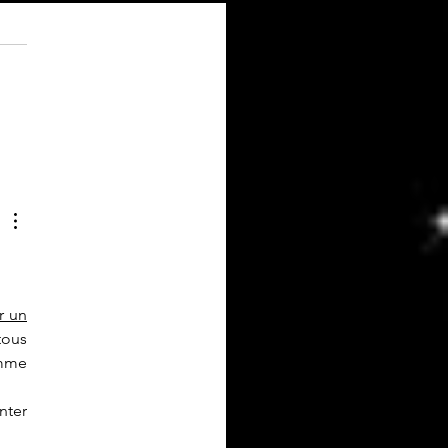
nariat Place d'Armes - Votre
e
 un 
tous 
mme 
ter 