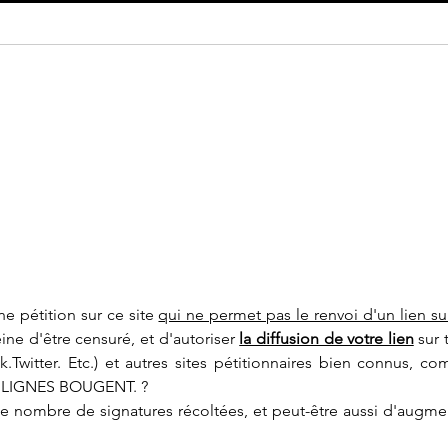
Le 14 juillet doit rester une fête
Parte
nationale !
Franc
e pétition sur ce site 
qui ne permet pas le renvoi d'un lien sur
ine d'être censuré, et d'autoriser 
la diffusion de votre lien
 sur 
.Twitter. Etc.) et autres sites pétitionnaires bien connus, co
S LIGNES BOUGENT. ?
 le nombre de signatures récoltées, et peut-être aussi d'augmen