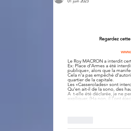
01 juin 2023
Regardez cette 
www.
Le Roy MACRON a interdit certa
Ex: Place d’Armes a été interdi
publique», alors que la manifes
Cela n’a pas empêché d’autoris
quartier de la capitale.
Les «Casserolades» sont interd
Qu’en ait-il de la sono, des h
A  t-elle été déclarée, je ne 
expliquer, (Ha non, il l’ont éj
J'aime