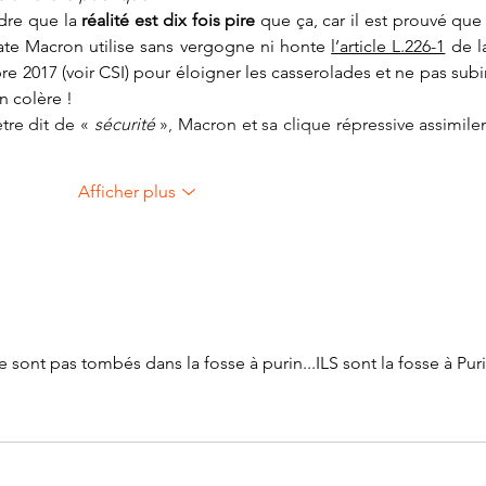
re que la 
réalité est dix fois pire
 que ça, car il est prouvé 
que 
te Macron utilise sans vergogne ni honte 
l’article L.226-1
 de l
re 2017 (voir CSI) pour éloigner les casserolades et ne pas subir 
n colère ! 
re dit de « 
sécurité
 », Macron et sa clique répressive assimilent
Afficher plus
 sont pas tombés dans la fosse à purin...ILS sont la fosse à Puri