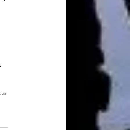
e 
ous 