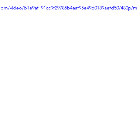
ic.com/video/b1e9af_91cc9f29785b4aaf95e49d0189aefd50/480p/m