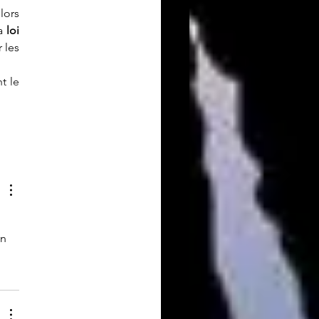
lors 
a 
loi 
les 
 le 
n 