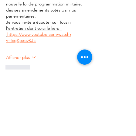
nouvelle loi de programmation militaire, 
des ses amendements votés par nos 
parlementaires.
Je vous invite à écouter sur Tocsin 
l'entretien dont voici le lien:  
https://www.youtube.com/watch?
v=IcqKpxoyKJE
Afficher plus
J'aime
Membre inconnu
07 juil. 2024
En réponse à
christian_humbert
Emmanuel Macron est un homme 
dangereux qui rêve d'être le chef de 
l'Europe et qui a fait passer des Lois en 
catimini de supposées menaces qui 
suffiront désormais à obliger tous 
Français,toute Française à aller se battre 