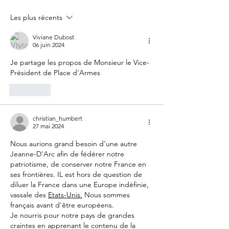
fête nationale !
Votre France
Les plus récents
Viviane Dubost
06 juin 2024
Je partage les propos de Monsieur le Vice-
Président de Place d'Armes
J'aime
christian_humbert
27 mai 2024
Nous aurions grand besoin d'une autre 
Jeanne-D'Arc afin de fédérer notre 
patriotisme, de conserver notre France en 
ses frontières. IL est hors de question de 
diluer la France dans une Europe indéfinie, 
vassale des 
Etats-Unis.
 Nous sommes 
français avant d'être européens.
Je nourris pour notre pays de grandes 
craintes en apprenant le contenu de la 