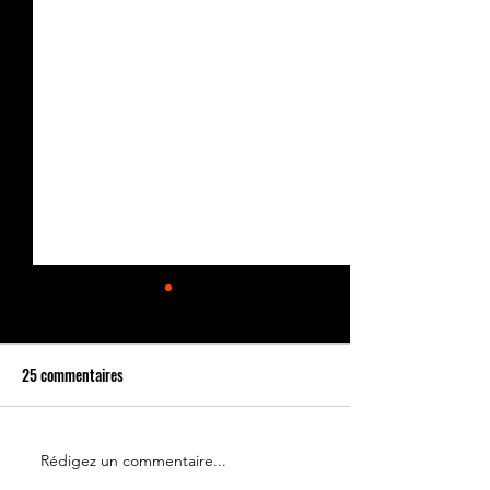
25 commentaires
Rédigez un commentaire...
Le 14 juillet doit rester une
Partenariat Place d