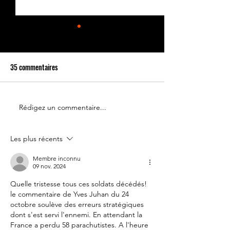
35 commentaires
Rédigez un commentaire...
Le 14 juillet doit rester une
Partenariat Place d
fête nationale !
Votre France
Les plus récents
Membre inconnu
09 nov. 2024
Quelle tristesse tous ces soldats décédés! 
le commentaire de Yves Juhan du 24 
octobre soulève des erreurs stratégiques 
dont s'est servi l'ennemi. En attendant la 
France a perdu 58 parachutistes. A l'heure 