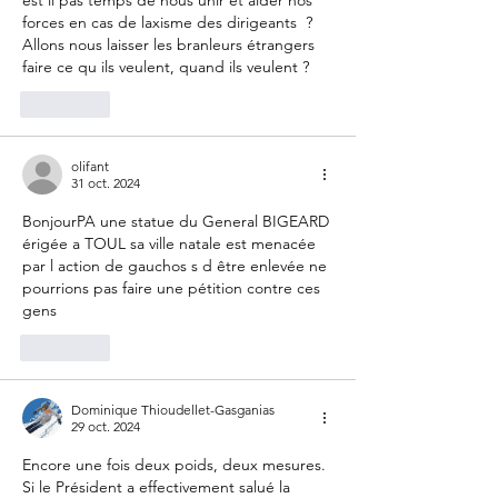
est il pas temps de nous unir et aider nos 
forces en cas de laxisme des dirigeants  ? 
Allons nous laisser les branleurs étrangers 
faire ce qu ils veulent, quand ils veulent ?
J'aime
olifant
31 oct. 2024
BonjourPA une statue du General BIGEARD 
érigée a TOUL sa ville natale est menacée 
par l action de gauchos s d être enlevée ne 
pourrions pas faire une pétition contre ces 
gens 
J'aime
Dominique Thioudellet-Gasganias
29 oct. 2024
Encore une fois deux poids, deux mesures. 
Si le Président a effectivement salué la 