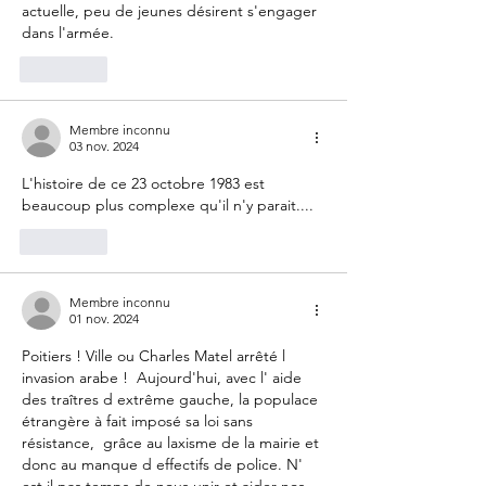
actuelle, peu de jeunes désirent s'engager 
dans l'armée. 
J'aime
Membre inconnu
03 nov. 2024
L'histoire de ce 23 octobre 1983 est 
beaucoup plus complexe qu'il n'y parait....
J'aime
Membre inconnu
01 nov. 2024
Poitiers ! Ville ou Charles Matel arrêté l 
invasion arabe !  Aujourd'hui, avec l' aide 
des traîtres d extrême gauche, la populace 
étrangère à fait imposé sa loi sans 
résistance,  grâce au laxisme de la mairie et 
donc au manque d effectifs de police. N' 