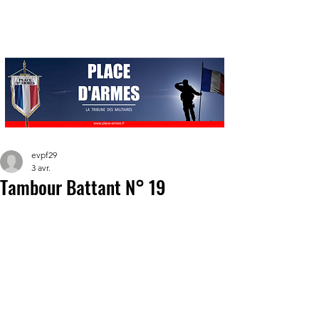
evpf29
3 avr.
Tambour Battant N° 19