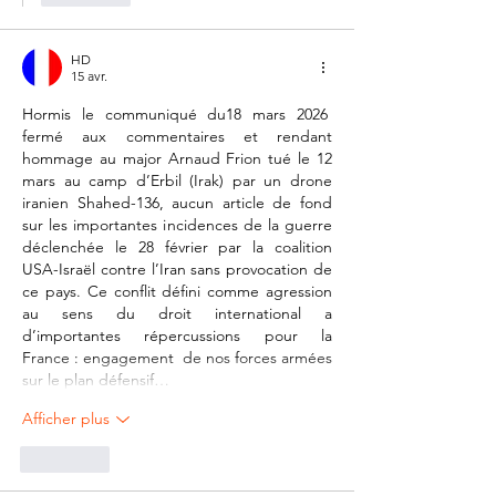
HD
15 avr.
Hormis le communiqué du18 mars 2026  
fermé aux commentaires et rendant 
hommage au major Arnaud Frion tué le 12 
mars au camp d’Erbil (Irak) par un drone 
iranien Shahed-136, aucun article de fond 
sur les importantes incidences de la guerre 
déclenchée le 28 février par la coalition 
USA-Israël contre l’Iran sans provocation de 
ce pays. Ce conflit défini comme agression 
au sens du droit international a 
d’importantes répercussions pour la 
France : engagement  de nos forces armées 
sur le plan défensif…
Afficher plus
J'aime