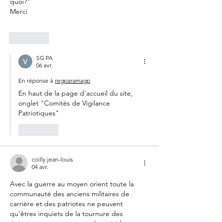
quoi?"
Merci
J'aime
SG PA
06 avr.
En réponse à
regparamagp
En haut de la page d'accueil du site, 
onglet "Comités de Vigilance 
Patriotiques"
J'aime
coilly.jean-louis
04 avr.
Avec la guerre au moyen orient toute la 
communauté des anciens militaires de 
carrière et des patriotes ne peuvent 
qu'êtres inquiets de la tournure des 