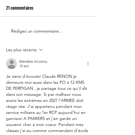
21 commentaires
Rédigez un commentaire...
Le 14 juillet doit rester une
Partenariat Place d
fête nationale !
Votre France
Les plus récents
Membre inconnu
15 avr.
Je viens d'écouter Claude RENON je 
demeure moi aussi dans les PO à 12 KMS 
DE PERPIGAN , je partage tous ce qu'il dit 
dans son message. Si par malheur nous 
avons les extrèmes en 2027 l'ARMEE doit 
réagir vite. J'ai appartenu pendant mon 
service militaire au 1er RCP aujourd'hui en 
garnison A PAMIERS et j'en garde un 
souvenir cher à mon coeur. Pendant mes 
classes j'ai eu comme commandant d'école 