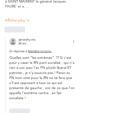
à SAINT MAIXENT le général Jacques 
FAURE  et e…
Afficher plus
J'aime
gerardnyons
28 avr.
En réponse à
Membre inconnu
Quelles sont "les extrêmes"  ?? Si c'est 
pour y caser le RN parti socialisé , qui n'a 
rien à voir avec l'ex FN plutôt libéral ET 
patriote , je n'y souscris pas ! Perso ex 
FN mon vote pour le RN ne se fera que 
s'il est opposant à tout ce qui est 
présenté de gauche , voir de ce que l'on 
appelle l'extrême centre , en fait 
socialiste ! 
J'aime