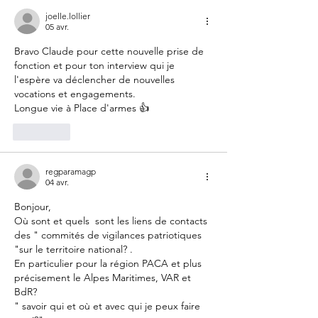
joelle.lollier
05 avr.
Bravo Claude pour cette nouvelle prise de 
fonction et pour ton interview qui je 
l'espère va déclencher de nouvelles 
vocations et engagements.
Longue vie à Place d'armes 👍
J'aime
regparamagp
04 avr.
Bonjour,
Où sont et quels  sont les liens de contacts 
des " commités de vigilances patriotiques 
"sur le territoire national? .
En particulier pour la région PACA et plus 
précisement le Alpes Maritimes, VAR et 
BdR?
" savoir qui et où et avec qui je peux faire 