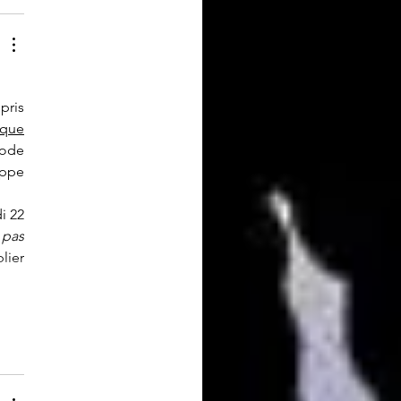
ris 
que 
ode 
ppe 
 22 
 pas 
ier 