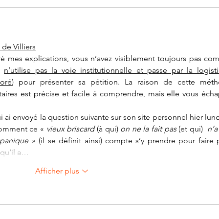
de Villiers
é mes explications, vous n’avez visiblement toujours pas comp
s 
n’utilise pas la voie institutionnelle et passe par la logisti
oré
) pour présenter sa pétition. La raison de cette méth
taires est précise et facile à comprendre, mais elle vous écha
i ai envoyé la question suivante sur son site personnel hier lundi
comment ce « 
vieux briscard 
(à qui)
 on ne la fait pas 
(et qui)
  n’a
 panique
 » (il se définit ainsi) compte s’y prendre pour faire pl
» qu’il a…
Afficher plus