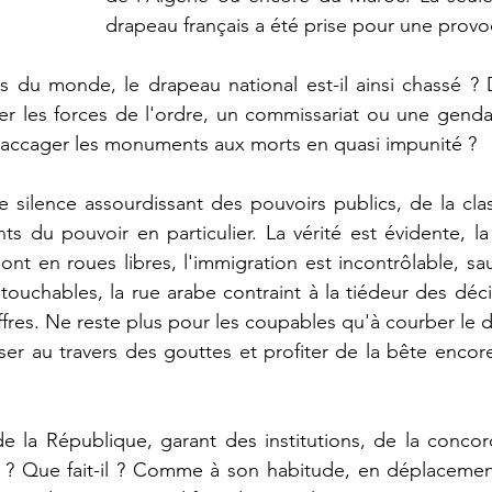
drapeau français a été prise pour une provoc
s du monde, le drapeau national est-il ainsi chassé ? 
r les forces de l'ordre, un commissariat ou une gendar
ccager les monuments aux morts en quasi impunité ?
le silence assourdissant des pouvoirs publics, de la cla
s du pouvoir en particulier. La vérité est évidente, la 
ont en roues libres, l'immigration est incontrôlable, sau
ouchables, la rue arabe contraint à la tiédeur des décide
offres. Ne reste plus pour les coupables qu'à courber le 
er au travers des gouttes et profiter de la bête encor
 la République, garant des institutions, de la concord
il ? Que fait-il ? Comme à son habitude, en déplacemen