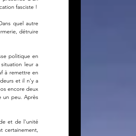
ation fasciste !
Dans quel autre 
merie, détruire 
sse politique en 
situation leur a 
f à remettre en 
urs et il n'y a 
dos encore deux 
e un peu. Après 
e et de l'unité 
t certainement, 