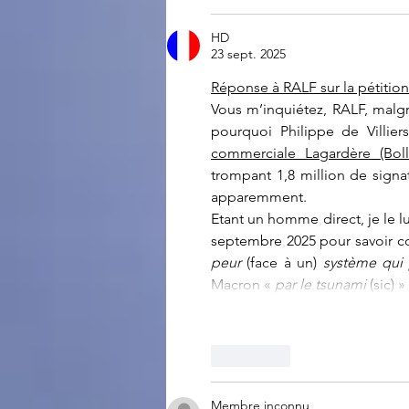
HD
23 sept. 2025
Réponse à RALF sur la pétition 
Vous m’inquiétez, RALF, malgr
pourquoi Philippe de Villier
commerciale Lagardère (Boll
trompant 1,8 million de signa
apparemment.
Etant un homme direct, je le lu
septembre 2025 pour savoir 
peur
 (face à un) 
système qui
Macron « 
par le tsunami
 (sic) 
J'aime
Membre inconnu