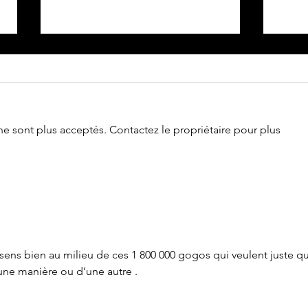
e sont plus acceptés. Contactez le propriétaire pour plus
Le 14 juillet doit rester une fête
Parte
nationale !
Franc
sens bien au milieu de ces 1 800 000 gogos qui veulent juste q
’une manière ou d’une autre . 