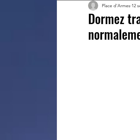
Place d'Armes
12 s
Dormez tra
normalemen