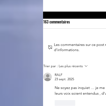
163 commentaires
Retour du 14 juillet
Les commentaires sur ce post n
d'informations.
Trier par :
Les plus récents
RALF
23 sept. 2025
Ne soyez pas inquiet … je me 
leurs voix soient entendus , d
J'aime