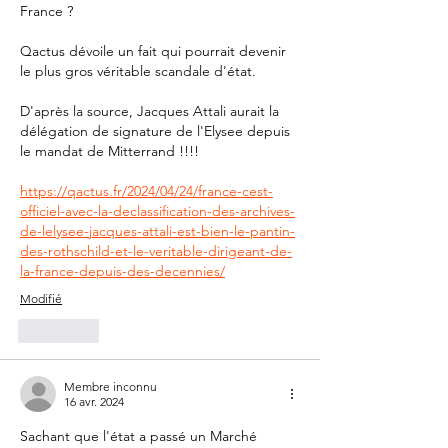
France ?
Qactus dévoile un fait qui pourrait devenir 
le plus gros véritable scandale d'état.
D'après la source, Jacques Attali aurait la 
délégation de signature de l'Elysee depuis 
le mandat de Mitterrand !!!!
https://qactus.fr/2024/04/24/france-cest-
officiel-avec-la-declassification-des-archives-
de-lelysee-jacques-attali-est-bien-le-pantin-
des-rothschild-et-le-veritable-dirigeant-de-
la-france-depuis-des-decennies/
Modifié
J'aime
Membre inconnu
16 avr. 2024
Sachant que l'état a passé un Marché 