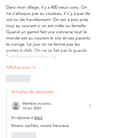
Dans mon village, il y a 400 vieux cons. On 
ne s'attaque pas au couteau, il n'y a pas de 
viol ou de harcèlement. On est à peu près 
tous au courant si on est mâle ou femelle. 
Quand un gamin fait une connerie tout le 
monde est au courant le soir et ses parents 
le corrige. Le jour on ne ferme pas les 
portes à clefs. On ne se fait pas la gueule. 
Tout le monde va bien. La…
Afficher plus
J'aime
Voir plus de réponses
Membre inconnu
15 avr. 2024
En réponse à
RALF
Vivons cachés, vivons heureux
J'aime