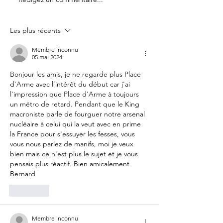
Le 14 juillet doit rester une
Partenariat Place d
fête nationale !
Votre France
Les plus récents
Membre inconnu
05 mai 2024
Bonjour les amis, je ne regarde plus Place 
d'Arme avec l’intérêt du début car j'ai 
l'impression que Place d'Arme à toujours 
un métro de retard. Pendant que le King 
macroniste parle de fourguer notre arsenal 
nucléaire à celui qui la veut avec en prime 
la France pour s'essuyer les fesses, vous 
vous nous parlez de manifs, moi je veux 
bien mais ce n'est plus le sujet et je vous 
pensais plus réactif. Bien amicalement 
Bernard
J'aime
Membre inconnu