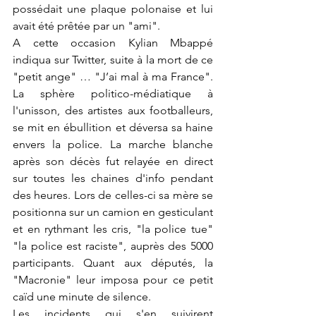
possédait une plaque polonaise et lui 
avait été prêtée par un "ami". 
A cette occasion Kylian Mbappé 
indiqua sur Twitter, suite à la mort de ce 
"petit ange" … "J’ai mal à ma France". 
La sphère politico-médiatique à 
l'unisson, des artistes aux footballeurs, 
se mit en ébullition et déversa sa haine 
envers la police. La marche blanche 
après son décès fut relayée en direct 
sur toutes les chaines d'info pendant 
des heures. Lors de celles-ci sa mère se 
positionna sur un camion en gesticulant 
et en rythmant les cris, "la police tue" 
"la police est raciste", auprès des 5000 
participants. Quant aux députés, la 
"Macronie" leur imposa pour ce petit 
caïd une minute de silence. 
Les incidents qui s'en suivirent 