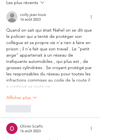
Les plus récents
coilly.jean-louis
16 août 2023
Quand on sait qui était Nahel on se dit que 
le policier qui a tenté de protéger son 
collègue et sa propre vie n'a rien à faire en 
prison ; il n'a fait que son travail . Le "petit 
ange" appartenait à un réseau de 
trafiquants automobiles , qui plus est , de 
grosses cylindrées . Se croyant protégé par 
les responsables du réseau pour toutes les 
infractions commises au code de la route il 
a continué sa route ne…
Afficher plus
J'aime
Olivier Scarfo
16 août 2023