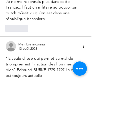
Je ne me reconnais plus dans cette 
France...il faut un militaire au pouvoir.un 
putch m'irait vu qu'on est dans une 
république bananiere 
J'aime
Membre inconnu
13 août 2023
"la seule chose qui permet au mal de 
triompher est l'inaction des hommes de 
bien" Edmund BURKE 1729-1797 La citation 
est toujours actuelle !
J'aime
Membre inconnu
10 août 2023
"
Nessie Volver
 il y a 6 jours
Bonjour,