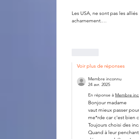
Les USA, ne sont pas les allié
acharnement.…
J'aime
Voir plus de réponses
Membre inconnu
24 avr. 2025
En réponse à
Membre in
Bonjour madame
vaut mieux passer pour
me*rde car c'est bien c
Toujours choisi des in
Quand à leur penchant 