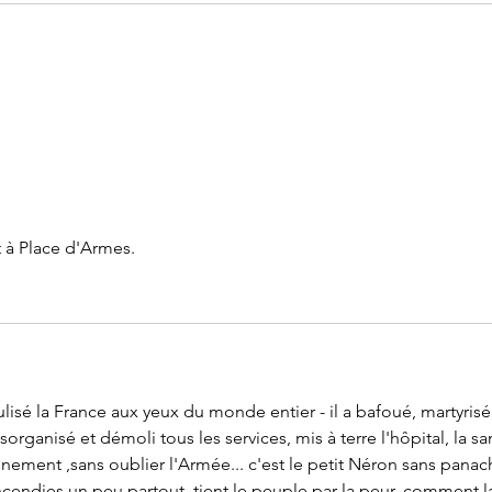
Le 14 juillet doit rester une fête
Parte
nationale !
Franc
t à Place d'Armes. 
culisé la France aux yeux du monde entier - il a bafoué, martyrisé
sorganisé et démoli tous les services, mis à terre l'hôpital, la sa
eignement ,sans oublier l'Armée... c'est le petit Néron sans panac
incendies un peu partout, tient le peuple par la peur, comment l