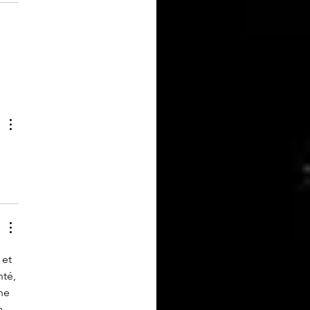
nariat Place d'Armes - Votre
e
 et 
nté, 
he 
a 