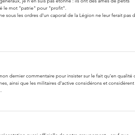
généraux, je n'en suis pas étonné : ils ont des âmes de petits 
 le mot "patrie" pour "profit".
e sous les ordres d'un caporal de la Légion ne leur ferait pas d
on dernier commentaire pour insister sur le fait qu'en qualité 
mes, ainsi que les militaires d'active considérons et considèrent
.