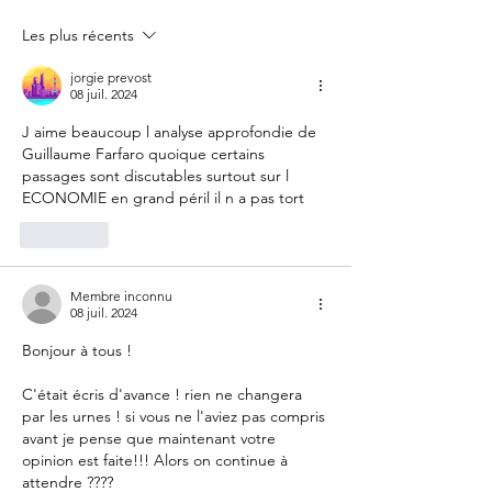
fête nationale !
Votre France
Les plus récents
jorgie prevost
08 juil. 2024
J aime beaucoup l analyse approfondie de 
Guillaume Farfaro quoique certains 
passages sont discutables surtout sur l 
ECONOMIE en grand péril il n a pas tort
J'aime
Membre inconnu
08 juil. 2024
Bonjour à tous !
C'était écris d'avance ! rien ne changera 
par les urnes ! si vous ne l'aviez pas compris 
avant je pense que maintenant votre 
opinion est faite!!! Alors on continue à 
attendre ????