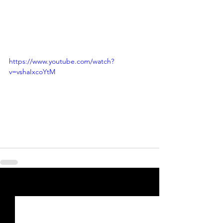
https://www.youtube.com/watch?
v=vshaIxcoYtM
Voir tout
Posts récents