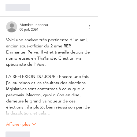
J'aime
Membre inconnu
08 juil. 2024
Voici une analyse très pertinente d'un ami, 
ancien sous-officier du 2 ème REP, 
Emmanuel Pervé. Il vit et travaille depuis de 
nombreuses en Thaïlande. C'est un vrai 
spécialiste de l' Asie.
LA REFLEXION DU JOUR : Encore une fois 
j’ai eu raison et les résultats des élections 
législatives sont conformes à ceux que je 
prévoyais. Macron, quoi qu’on en dise, 
demeure le grand vainqueur de ces 
élections ; il a plutôt bien réussi son pari de 
la dissolution, et cela…
Afficher plus
J'aime