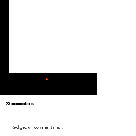
23 commentaires
Rédigez un commentaire...
Le 14 juillet doit rester une
Partenariat Place d