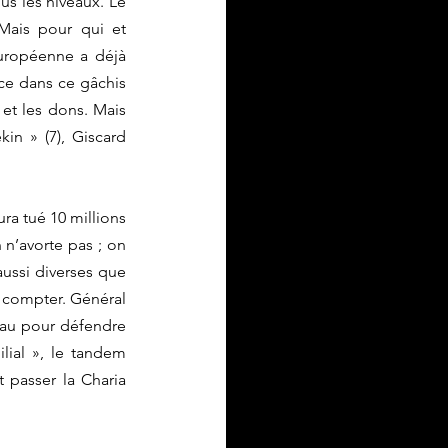
us les niveaux. Le 
Mais pour qui et 
uropéenne a déjà 
ce dans ce gâchis 
et les dons. Mais 
in » (7), Giscard 
ra tué 10 millions 
 n’avorte pas ; on 
ussi diverses que 
 compter. Général 
eau pour défendre 
lial », le tandem 
passer la Charia 