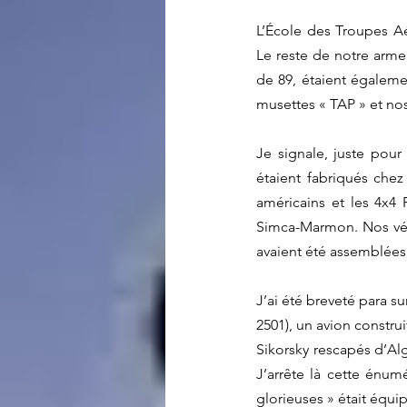
L’École des Troupes Aé
Le reste de notre armem
de 89, étaient égalemen
musettes « TAP » et nos
Je signale, juste pour
étaient fabriqués chez
américains et les 4x4
Simca-Marmon. Nos véhi
avaient été assemblées,
J’ai été breveté para su
2501), un avion constru
Sikorsky rescapés d’Alg
J’arrête là cette énum
glorieuses » était équi