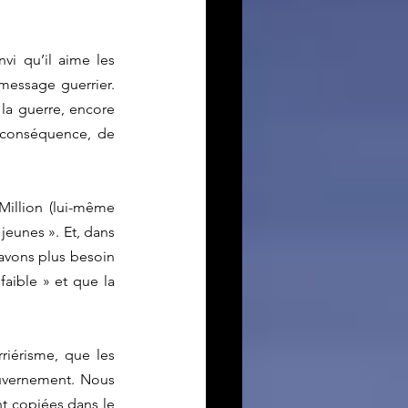
vi qu’il aime les 
message guerrier. 
la guerre, encore 
inconséquence, de 
illion (lui-même 
eunes ». Et, dans 
avons plus besoin 
aible » et que la 
iérisme, que les 
uvernement. Nous 
t copiées dans le 