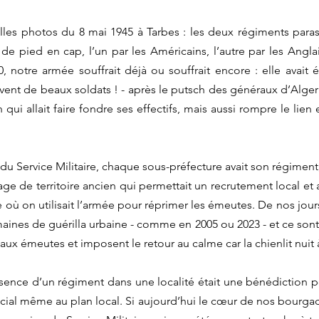
lles photos du 8 mai 1945 à Tarbes : les deux régiments paras 
 de pied en cap, l’un par les Américains, l’autre par les Anglai
 notre armée souffrait déjà ou souffrait encore : elle avait 
vent de beaux soldats ! - après le putsch des généraux d’Alger d
n qui allait faire fondre ses effectifs, mais aussi rompre le lien e
du Service Militaire, chaque sous-préfecture avait son régiment,
e de territoire ancien qui permettait un recrutement local et as
 où on utilisait l’armée pour réprimer les émeutes. De nos jours
maines de guérilla urbaine - comme en 2005 ou 2023 - et ce sont 
ux émeutes et imposent le retour au calme car la chienlit nuit à 
sence d’un régiment dans une localité était une bénédiction 
ocial même au plan local. Si aujourd’hui le cœur de nos bourgad