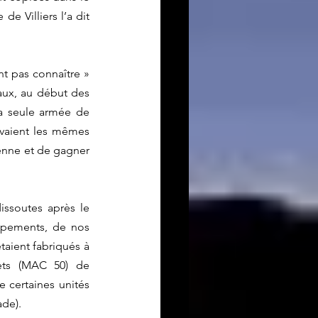
 Villiers l’a dit 
t pas connaître » 
ux, au début des 
a seule armée de 
rvaient les mêmes 
ienne et de gagner 
ssoutes après le 
ipements, de nos 
taient fabriqués à 
lets (MAC 50) de 
e certaines unités 
ade). 