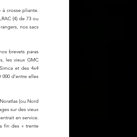
crosse pliante.  
 LRAC (4) de 73 ou 
rangers, nos sacs 
nos brevets paras 
s, les vieux GMC 
Simca et des 4x4 
000 d’entre elles 
 Noratlas (ou Nord 
ages sur des vieux 
ntrait en service. 
 fin des « trente 