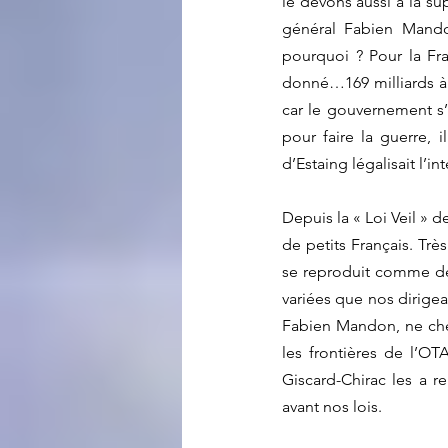
le devons aussi à la su
général Fabien Mandon
pourquoi ? Pour la Fr
donné…169 milliards à l
car le gouvernement s’
pour faire la guerre, 
d’Estaing légalisait l’i
Depuis la « Loi Veil » d
de petits Français. Très
se reproduit comme des
variées que nos dirigea
Fabien Mandon, ne cherc
les frontières de l’OT
Giscard-Chirac les a r
avant nos lois. 