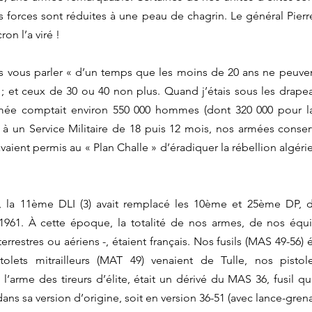
forces sont réduites à une peau de chagrin. Le général Pierre de
n l’a viré ! 
is vous parler « d’un temps que les moins de 20 ans ne peuven
 et ceux de 30 ou 40 non plus. Quand j’étais sous les drapea
mée comptait environ 550 000 hommes (dont 320 000 pour l
ur à un Service Militaire de 18 puis 12 mois, nos armées conse
avaient permis au « Plan Challe » d’éradiquer la rébellion algér
s, la 11ème DLI (3) avait remplacé les 10ème et 25ème DP, di
l 1961. À cette époque, la totalité de nos armes, de nos équ
rrestres ou aériens -, étaient français. Nos fusils (MAS 49-56) é
stolets mitrailleurs (MAT 49) venaient de Tulle, nos pisto
 l’arme des tireurs d’élite, était un dérivé du MAS 36, fusil qu
 dans sa version d’origine, soit en version 36-51 (avec lance-gren