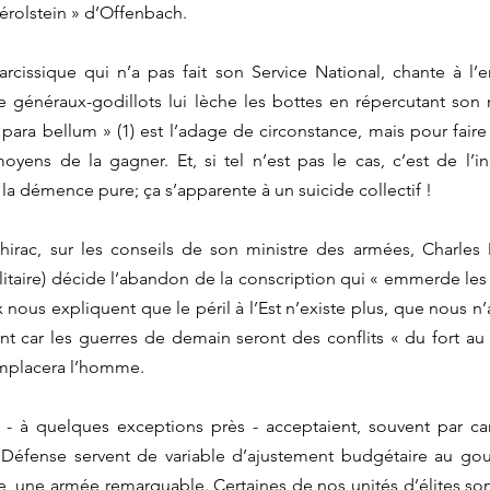
rolstein » d’Offenbach. 
rcissique qui n’a pas fait son Service National, chante à l’en
de généraux-godillots lui lèche les bottes en répercutant son 
 para bellum » (1) est l’adage de circonstance, mais pour faire 
moyens de la gagner. Et, si tel n’est pas le cas, c’est de l’
 la démence pure; ça s’apparente à un suicide collectif ! 
irac, sur les conseils de son ministre des armées, Charles M
taire) décide l’abandon de la conscription qui « emmerde les j
 nous expliquent que le péril à l’Est n’existe plus, que nous n’
t car les guerres de demain seront des conflits « du fort au f
mplacera l’homme. 
- à quelques exceptions près - acceptaient, souvent par carr
Défense servent de variable d’ajustement budgétaire au go
le, une armée remarquable. Certaines de nos unités d’élites son