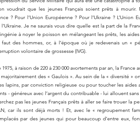
ppression du Service Militaire qui aura été une catastrophe à to
 voudrait que les jeunes Français soient prêts à mourir. 
ance ? Pour l’Union Européenne ? Pour l’Ukraine ? L’Union E
’Ukraine. Je ne saurais vous dire quelle est la part de la Fran
ingénie à noyer le poisson en mélangeant les prêts, les aides 
il faut des hommes, or, à l’époque où je redevenais un « pék
nterruption volontaire de grossesse (IVG). 
e 1975, à raison de 220 à 230 000 avortements par an, la France au
 majoritairement des « Gaulois ». Au sein de la « diversité » on
 lapins, par conviction religieuse ou pour toucher les aides a
nts - généreux avec l’argent du contribuable - lui allouent sans
hez pas les jeunes Français prêts à aller se faire trouer la p
AN, car ils sont déjà morts ! Et, avec le « regroupement fami
emplacés par des jeunes qui pour beaucoup d’entre eux, font 