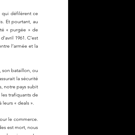
qui défilèrent ce 
s. Et pourtant, au 
été « purgée » de 
’avril 1961. C’est 
ntre l’armée et la 
 son bataillon, ou 
surait la sécurité 
, notre pays subit 
les trafiquants de 
leurs « deals ». 
pour le commerce. 
es est mort, nous 