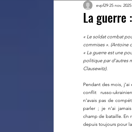
evpf29
25 nov. 2025
La guerre 
« Le soldat combat pour
commises ». (Antoine d
« La guerre est une pour
politique par d'autres 
Clausewitz).
Pendant des mois, j’ai 
conflit russo-ukraini
n’avais pas de compéte
parler ; je n’ai jama
champ de bataille. En 
depuis toujours pour la