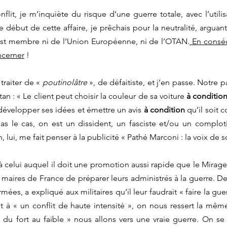
lit, je m’inquiète du risque d’une guerre totale, avec l’utilis
 début de cette affaire, je prêchais pour la neutralité, arguant
est membre ni de l’Union Européenne, ni de l’OTAN.
 En conséq
ncerner
 ! 
 traiter de « 
poutinolâtre 
», de défaitiste, et j’en passe. Notre p
tan : « Le client peut choisir la couleur de sa voiture 
à conditio
développer ses idées et émettre un avis 
à condition
 qu’il soit 
 pas le cas, on est un dissident, un fasciste et/ou un complot
ui, me fait penser à la publicité « Pathé Marconi : la voix de s
 celui auquel il doit une promotion aussi rapide que le Mirage 2
 maires de France de préparer leurs administrés à la guerre. D
ées, a expliqué aux militaires qu’il leur faudrait « faire la gue
t à « un conflit de haute intensité », on nous ressert la même 
 du fort au faible » nous allons vers une vraie guerre. On se c