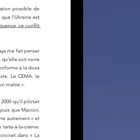
ation possible de 
 que l’Ukraine est 
uence, ce conflit 
ays me fait penser 
n
 qu’elle soit noire 
conforme à la doxa 
iste. Le CEMA, le 
on maître ». 
000 qu’il pilotait 
epuis que Macron, 
rre autrement » et 
tarte-à-la-crème: 
roirait dans « La 