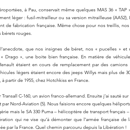
roportées, à Pau, conservait même quelques MAS 36 « TAP » à 
ent léger : fusil-mitrailleur ou sa version mitrailleuse (AA52),
t de fabrication française. Même chose pour nos treillis, nos 
 bérets rouges. 
 l’anecdote, que nos insignes de béret, nos « pucelles » et 
 « Drago », une boite bien française. En matière de véhicule
 Renault étaient en cours de remplacement par des camions 
cules légers étaient encore des jeeps Willys mais plus de 30 
 à partir de 1955, chez Hotchkiss en France. 
r Transall C-160, un avion franco-allemand. Ensuite j’ai sauté sur
it par Nord-Aviation (5). Nous faisions encore quelques héliport
érie mais le SA 330 Puma – hélicoptère de transport français – e
ération qui ne vise qu’à démonter que l’armée française de la
pée par la France. Quel chemin parcouru depuis la Libération ! 