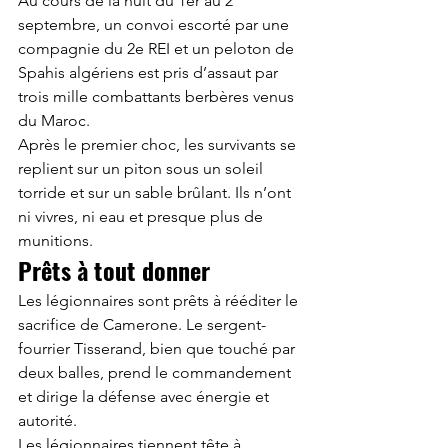
Au cours de la nuit du 1er au 2 
septembre, un convoi escorté par une 
compagnie du 2e REI et un peloton de 
Spahis algériens est pris d’assaut par 
trois mille combattants berbères venus 
du Maroc.  
Après le premier choc, les survivants se 
replient sur un piton sous un soleil 
torride et sur un sable brûlant. Ils n’ont 
ni vivres, ni eau et presque plus de 
munitions. 
Prêts à tout donner
Les légionnaires sont prêts à rééditer le 
sacrifice de Camerone. Le sergent-
fourrier Tisserand, bien que touché par 
deux balles, prend le commandement 
et dirige la défense avec énergie et 
autorité.  
Les légionnaires tiennent tête à 