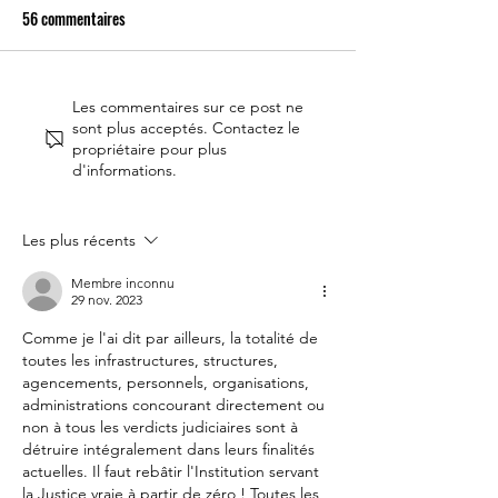
56 commentaires
Le 14 juillet doit rester une
Partenariat Place d
Les commentaires sur ce post ne
sont plus acceptés. Contactez le
fête nationale !
Votre France
propriétaire pour plus
d'informations.
Les plus récents
Membre inconnu
29 nov. 2023
Comme je l'ai dit par ailleurs, la totalité de 
toutes les infrastructures, structures, 
agencements, personnels, organisations, 
administrations concourant directement ou 
non à tous les verdicts judiciaires sont à 
détruire intégralement dans leurs finalités 
actuelles. Il faut rebâtir l'Institution servant 
la Justice vraie à partir de zéro ! Toutes les 