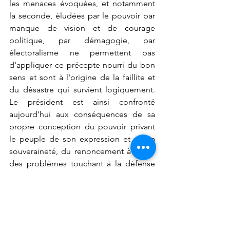
les menaces évoquées, et notamment 
la seconde, éludées par le pouvoir par 
manque de vision et de courage 
politique, par démagogie, par 
électoralisme ne permettent pas 
d'appliquer ce précepte nourri du bon 
sens et sont à l'origine de la faillite et 
du désastre qui survient logiquement. 
Le président est ainsi confronté 
aujourd'hui aux conséquences de sa 
propre conception du pouvoir privant 
le peuple de son expression et de sa 
souveraineté, du renoncement à traiter 
des problèmes touchant à la défense 
de l'identité de la nation. Les effets 
collatéraux de sa grenade l'atteignent 
maintenant directement et on ne 
distingue pas comment il pourrait sortir 
indemne de cette tempête qu'il a lui-