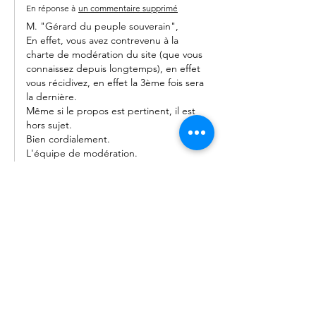
En réponse à
un commentaire supprimé
M. "Gérard du peuple souverain",
En effet, vous avez contrevenu à la 
charte de modération du site (que vous 
connaissez depuis longtemps), en effet 
vous récidivez, en effet la 3ème fois sera 
la dernière.
Même si le propos est pertinent, il est 
hors sujet.
Bien cordialement.
L'équipe de modération.
Le SG est à votre écoute, si vous le 
souhaitez : 
info@place-armes.fr
Modifié
J'aime
coilly.jean-louis
16 juil. 2025
Depuis l'avènement de Macron en 2017 et 
l'abolition des frontières par le traité de 