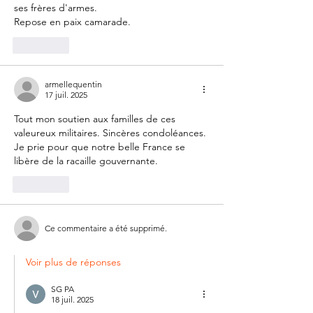
ses frères d'armes.
Repose en paix camarade.
J'aime
armellequentin
17 juil. 2025
Tout mon soutien aux familles de ces 
valeureux militaires. Sincères condoléances. 
Je prie pour que notre belle France se 
libère de la racaille gouvernante.
J'aime
Ce commentaire a été supprimé.
Voir plus de réponses
SG PA
18 juil. 2025