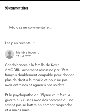
90 commentaires
Retour du 14 juillet
Rédigez un commentaire...
Le 14 juillet doit r
fête nationale !
Les plus récents
Membre inconnu
17 juil. 2025
Condoléances à la famille de Kevin 
AMODRU lâchement assassiné par l'Etat 
français doublement coupable pour donner 
plus de droit à la racaille et pour ne pas 
avoir entrainés et aguerris nos soldats
Et le psychopathe de l'Elysée veut faire la 
guerre aux russes avec des hommes qui ne 
savent pas se battre en combat rapproché 
et à mains nues....