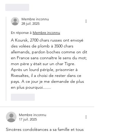
J'aime
Membre inconnu
28 juil. 2025
En réponse à
Membre inconnu
A Koursk, 2700 chars russes ont envoyé 
des volées de plomb à 3500 chars 
allemands, pardon boches comme on dit 
en France sans connaître le sens du mot; 
mon père y était sur un char Tigre. 
Après un lourd périple, prisonnier à 
Rivesaltes, il a choisi de rester dans ce 
pays. A ce jour je me demande de plus 
en plus pourquoi.......
J'aime
Membre inconnu
17 juil. 2025
Sincères condoléances a sa famille et tous 