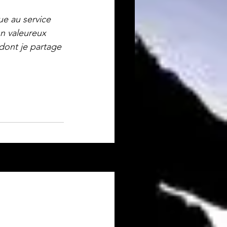
e au service 
n valeureux 
ont je partage 
Voir tout