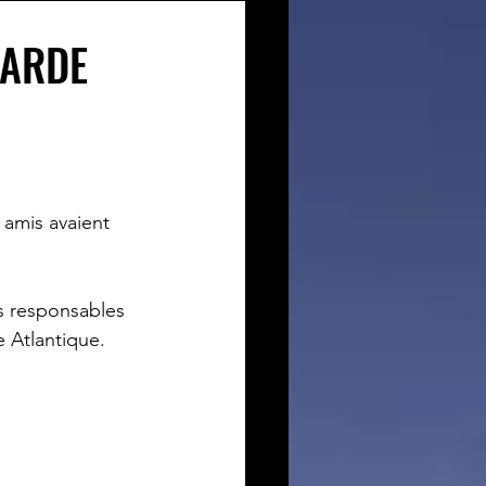
WARDE
 amis avaient 
s responsables 
e Atlantique.