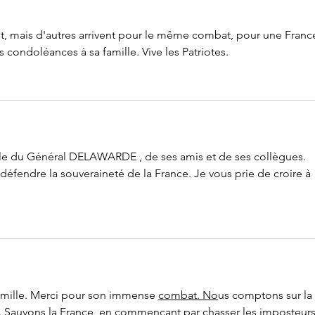
, mais d'autres arrivent pour le même combat, pour une Franc
 condoléances à sa famille. Vive les Patriotes.
ille du Général DELAWARDE , de ses amis et de ses collègues. 
fendre la souveraineté de la France. Je vous prie de croire à 
amille. Merci pour son immense 
combat. No
us comptons sur la 
. Sa
uvons la France  en commençant par chasser les imposteurs