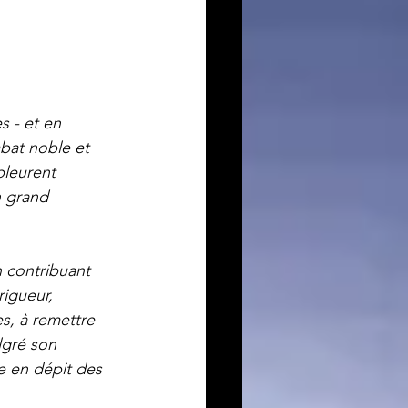
s - et en 
bat noble et 
pleurent 
n grand 
n contribuant 
igueur, 
s, à remettre 
lgré son 
e en dépit des 