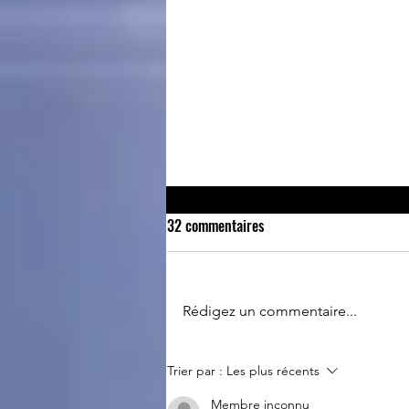
32 commentaires
Retour du 14 juillet
Rédigez un commentaire...
Trier par :
Les plus récents
Membre inconnu