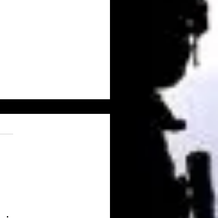
nariat Place d'Armes - Votre
e