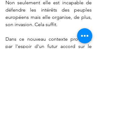
Non seulement elle est incapable de 
défendre les intérêts des peuples 
européens mais elle organise, de plus, 
son invasion. Cela suffit.
Dans ce nouveau contexte provoqué 
par l'espoir d'un futur accord sur le 
conflit entre l'Ukraine et la Russie, 
fortement appuyé par la nouvelle 
administration américaine, n'est-il pas 
temps pour les Européens de parler 
d'efforts pour construire la paix plutôt 
que pour la guerre ? Instrumentaliser 
ainsi la peur et la dissuasion nucléaire 
devient contre-productif pour les 
partisans de la poursuite de la guerre 
qui, d'une part, négligent les intérêts 
de leurs peuples menacés par le vrai 
péril existentiel, l'islam conquérant et 