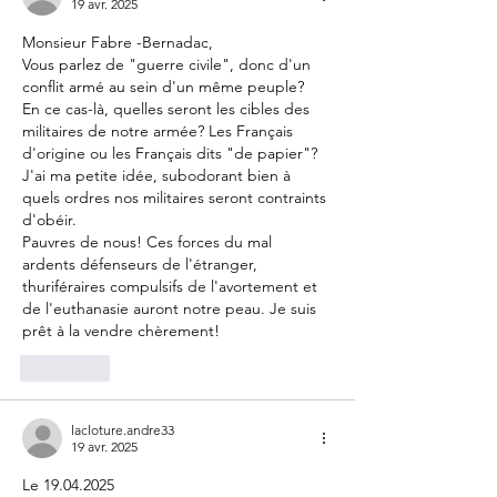
19 avr. 2025
Monsieur Fabre -Bernadac, 
Vous parlez de "guerre civile", donc d'un 
conflit armé au sein d'un même peuple?
En ce cas-là, quelles seront les cibles des 
militaires de notre armée? Les Français 
d'origine ou les Français dits "de papier"? 
J'ai ma petite idée, subodorant bien à 
quels ordres nos militaires seront contraints 
d'obéir.
Pauvres de nous! Ces forces du mal 
ardents défenseurs de l'étranger, 
thuriféraires compulsifs de l'avortement et 
de l'euthanasie auront notre peau. Je suis 
prêt à la vendre chèrement!
J'aime
lacloture.andre33
19 avr. 2025
Le 19.04.2025