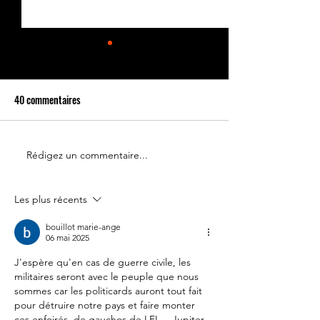
40 commentaires
Rédigez un commentaire...
Le 14 juillet doit rester une
Partenariat Place d
fête nationale !
Votre France
Les plus récents
bouillot marie-ange
06 mai 2025
J'espère qu'en cas de guerre civile, les 
militaires seront avec le peuple que nous 
sommes car les politicards auront tout fait 
pour détruire notre pays et faire monter 
ces enfoirés  de gauchos de LFI ..  Jupiter 