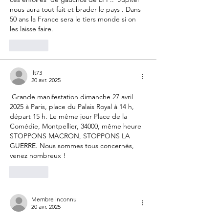
nous aura tout fait et brader le pays . Dans 
50 ans la France sera le tiers monde si on 
les laisse faire.
J'aime
jlt73
20 avr. 2025
 Grande manifestation dimanche 27 avril 
2025 à Paris, place du Palais Royal à 14 h, 
départ 15 h. Le même jour Place de la 
Comédie, Montpellier, 34000, même heure
STOPPONS MACRON, STOPPONS LA 
GUERRE. Nous sommes tous concernés, 
venez nombreux !
J'aime
Membre inconnu
20 avr. 2025