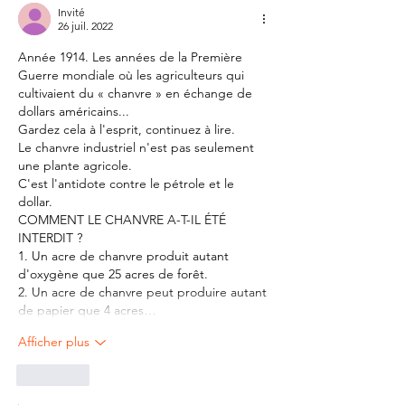
Invité
26 juil. 2022
Année 1914. Les années de la Première 
Guerre mondiale où les agriculteurs qui 
cultivaient du « chanvre » en échange de 
dollars américains...
Gardez cela à l'esprit, continuez à lire.
Le chanvre industriel n'est pas seulement 
une plante agricole.
C'est l'antidote contre le pétrole et le 
dollar.
COMMENT LE CHANVRE A-T-IL ÉTÉ 
INTERDIT ?
1. Un acre de chanvre produit autant 
d'oxygène que 25 acres de forêt.
2. Un acre de chanvre peut produire autant 
de papier que 4 acres…
Afficher plus
J'aime