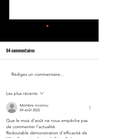
64 commentaires
Rédigez un commentaire...
Le 14 juillet doit rester une
Partenariat Place d
fête nationale !
Votre France
Les plus récents
Membre inconnu
04 août 2022
Que le mois d'août ne nous empêche pas 
de commenter l'actualité.
Redoutable démonstration d'efficacité de 