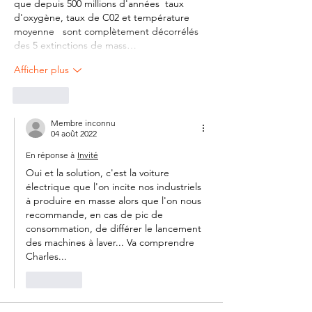
que depuis 500 millions d'années  taux 
d'oxygène, taux de C02 et température 
moyenne   sont complètement décorrélés 
des 5 extinctions de mass…
Afficher plus
J'aime
Membre inconnu
04 août 2022
En réponse à
Invité
Oui et la solution, c'est la voiture 
électrique que l'on incite nos industriels 
à produire en masse alors que l'on nous 
recommande, en cas de pic de 
consommation, de différer le lancement 
des machines à laver... Va comprendre 
Charles...
J'aime