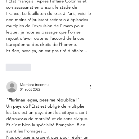
l'Etat Français : Après l'affaire Colonna et 
son assassinat en prison, le stade de 
France, Le feuilleton du krak à Paris, voici le 
non moins réjouissant scénario à épisodes 
multiples de l'expulsion de l'imam pour 
lequel, je note au passage que l'on se 
réjouit d'avoir obtenu l'accord de la cour 
Européenne des droits de l'homme.
Et Ben, avec ça, on est pas tiré d'affaire...
J'aime
Membre inconnu
01 août 2022
"
Plurimae leges, pessima républica
 !"
Un pays où l'Etat est obligé de multiplier 
les Lois est un pays dont les citoyens sont 
dépourvus de moralité et de sens civique.
Et c'est bien la spécialité Française. Bien 
avant les fromages...
Nos politiciens croient que pour régler un 