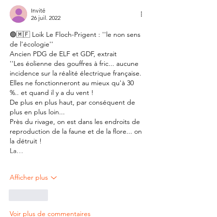
Invité
26 juil. 2022
🟢🇲🇫 Loik Le Floch-Prigent : ''le non sens 
de l'écologie''
Ancien PDG de ELF et GDF, extrait
''Les éolienne des gouffres à fric... aucune 
incidence sur la réalité électrique française.
Elles ne fonctionneront au mieux qu'à 30 
%.. et quand il y a du vent !
De plus en plus haut, par conséquent de 
plus en plus loin...
Près du rivage, on est dans les endroits de 
reproduction de la faune et de la flore... on 
la détruit !
La…
Afficher plus
J'aime
Voir plus de commentaires