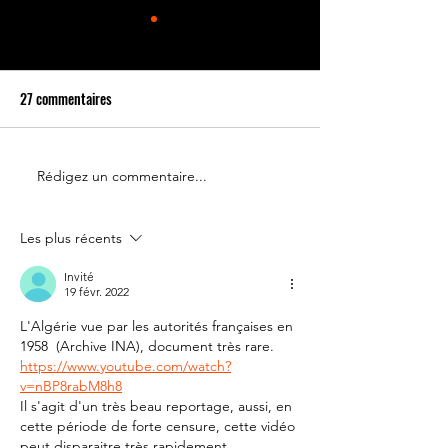
27 commentaires
Rédigez un commentaire...
Le 14 juillet doit rester une
Partenariat Place d
fête nationale !
Votre France
Les plus récents
Invité
19 févr. 2022
L'Algérie vue par les autorités françaises en 
1958  (Archive INA), document très rare.
https://www.youtube.com/watch?
v=nBP8rabM8h8
Il s'agit d'un très beau reportage, aussi, en 
cette période de forte censure, cette vidéo 
peut disparaitre très rapidement.