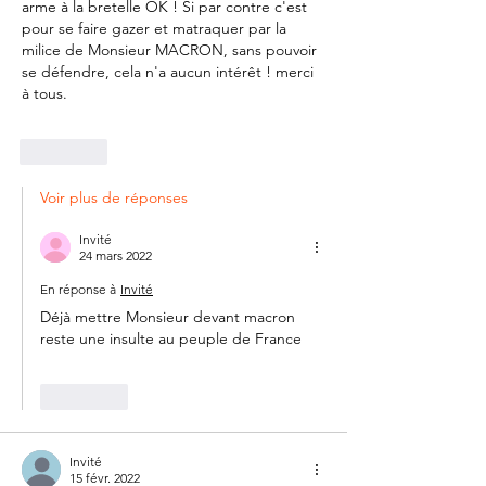
arme à la bretelle OK ! Si par contre c'est 
pour se faire gazer et matraquer par la 
milice de Monsieur MACRON, sans pouvoir 
se défendre, cela n'a aucun intérêt ! merci 
à tous.
J'aime
Voir plus de réponses
Invité
24 mars 2022
En réponse à
Invité
Déjà mettre Monsieur devant macron 
reste une insulte au peuple de France
J'aime
Invité
15 févr. 2022