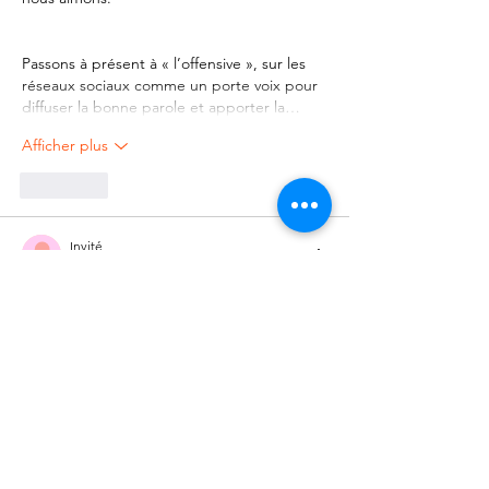
Passons à présent à « l’offensive », sur les 
réseaux sociaux comme un porte voix pour 
diffuser la bonne parole et apporter la…
Afficher plus
J'aime
Invité
14 févr. 2022
jean pierre Pernot- 
Ancien sous-officier, j'ai totalement adhéré 
au texte de la "tribune des généraux", car 
elle évoquait un des nombreux problèmes 
que rencontrent les Français dans la vie de 
tous les jours. 
Le message initial laissait penser que les 
militaires (d'actives ou retraités) se 
manifestaient pour soutenir la population 